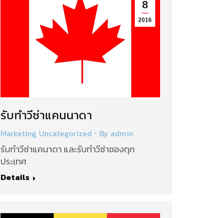
8
2016
รับทำวีซ่าแคนนาดา
Marketing
,
Uncategorized
By
admin
รับทำวีซ่าแคนาดา และรับทำวีซ่าของทุก
ประเทศ
Details