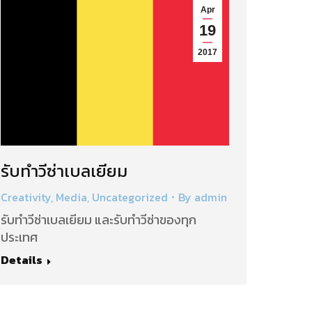
Apr
19
2017
รับทำวีซ่าเบลเยียม
Creativity
,
Media
,
Uncategorized
By
admin
รับทำวีซ่าเบลเยียม และรับทำวีซ่าของทุก
ประเทศ
Details