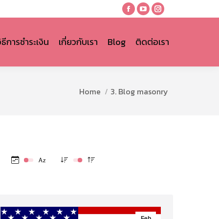
Facebook
YouTube
Instagram
page
page
page
opens
opens
opens
วิธีการชำระเงิน
เกี่ยวกับเรา
Blog
ติดต่อเรา
in
in
in
new
new
new
window
window
window
You are here:
Home
3. Blog masonry
Feb