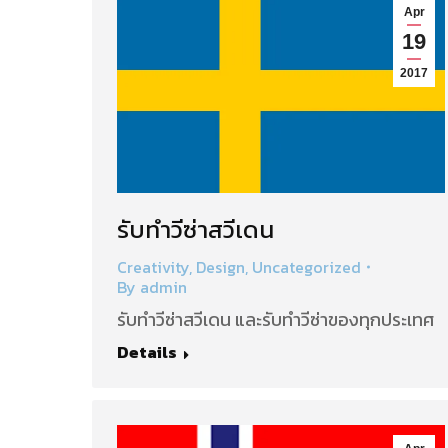
Apr
19
2017
รับทำวีซ่าสวีเดน
Creativity
,
Design
,
Uncategorized
By
admin
รับทำวีซ่าสวีเดน และรับทำวีซ่าของทุกประเทศ
Details