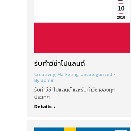
10
2016
รับทำวีซ่าโปแลนด์
Creativity
,
Marketing
,
Uncategorized
By
admin
รับทำวีซ่าโปแลนด์ และรับทำวีซ่าของทุก
ประเทศ
Details