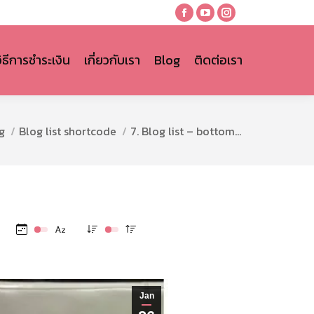
Facebook
YouTube
Instagram
page
page
page
opens
opens
opens
วิธีการชำระเงิน
เกี่ยวกับเรา
Blog
ติดต่อเรา
in
in
in
new
new
new
window
window
window
:
g
Blog list shortcode
7. Blog list – bottom…
Jan