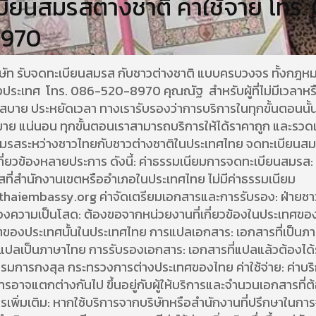
ียนสมรสต่างชาติ ค่าใช้จ่าย โทร.
8970
ษัท รับจดทะเบียนสมรส กับชาวต่างชาติ แบบครบวงจร ทั้งกฎ
ประเทศ โทร. 086-520-8970 คุณณัฐ สำหรับผู้ที่ไม่มีเวลาหร
บาย ประหยัดเวลา ทางเรารับรองว่าการบริการในทุกขั้นตอนนั้น
ย แน่นอน ทุกขั้นตอนเราสามารถบริการให้ได้ราคาถูก และรวดเ
มรสระหว่างชาวไทยกับชาวต่างชาติในประเทศไทย จดทะเบียนสม
ที่เกี่ยวข้องหลายประการ ดังนี้: ค่าธรรมเนียมการจดทะเบียนสมรส
ที่สำนักงานเขตหรืออำเภอในประเทศไทย ไม่มีค่าธรรมเนียม
thaiembassy.org ค่าจัดเตรียมเอกสารและการรับรอง: ฝ่ายชาว
รองความเป็นโสด: ต้องขอจากหน่วยงานที่เกี่ยวข้องในประเทศขอ
ของประเทศนั้นในประเทศไทย การแปลเอกสาร: เอกสารที่เป็นภา
แปลเป็นภาษาไทย การรับรองเอกสาร: เอกสารที่แปลแล้วต้องได้
รมการกงสุล กระทรวงการต่างประเทศของไทย ค่าใช้จ่าย: ค่าบ
รอาจแตกต่างกันไป ขึ้นอยู่กับผู้ให้บริการและจำนวนเอกสารที่ต
ารเพิ่มเติม: หากใช้บริการจากบริษัทหรือสำนักงานที่ปรึกษาในกา