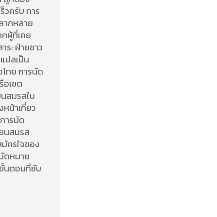
ร็วครับ การ
หลากหลาย
ผู้ที่เคย
สาร: ฝ่ายชาว
ะแปลเป็น
งไทย การนัด
รือเขต
ียนสมรสใน
หน้าเกี่ยว
บการนัด
บียนสมรส
สมัครใจของ
รนัดหมาย
ั้นตอนที่ซับ