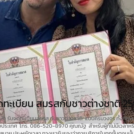
จดทะเบียน สมรสกับชาวต่างชาติ 2
ษัท รับจดทะเบียนสมรส กับชาวต่างชาติ แบบครบวงจร ทั้งกฎ
ประเทศ โทร. 086-520-8970 คุณณัฐ สำหรับผู้ที่ไม่มีเวลาหร
บาย ประหยัดเวลา ทางเรารับรองว่าการบริการในทุกขั้นตอนนั้น