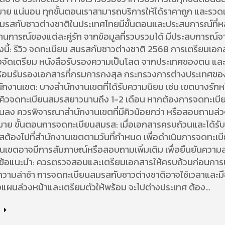
ย แน่นอน ทุกขั้นตอนเราสามารถบริการให้ได้ราคาถูก และรวดเ
มรสกับชาวต่างชาติในประเทศไทยมีขั้นตอนและประสบการณ์ที่
สถานการณ์ของแต่ละคู่รัก จากข้อมูลที่รวบรวมได้ มีประสบการณ์จาก
งนี้: รีวิว จดทะเบียน สมรสกับชาวต่างชาติ 2568 การเตรียมเอก
องจัดเตรียม หนังสือรับรองความเป็นโสด จากประเทศของตน แล
้อมรับรองเอกสารที่กรมการกงสุล กระทรวงการต่างประเทศขอ
กงานเขต: บางสำนักงานเขตที่ได้รับความนิยม เช่น เขตบางรักห
จมีคิวจดทะเบียนสมรสยาวนานถึง 1-2 เดือน หากต้องการจดทะเบ
สั้นลง ควรพิจารณาสำนักงานเขตที่มีคิวน้อยกว่า หรือสอบถามล่วง
มาย ขั้นตอนการจดทะเบียนสมรส: เมื่อเอกสารครบถ้วนและได้รั
สต้องไปที่สำนักงานเขตตามวันที่กำหนด เพื่อดำเนินการจดทะเ
นเขตอาจมีการสัมภาษณ์หรือสอบถามเพิ่มเติม เพื่อยืนยันความ
ย ข้อแนะนำ: ควรตรวจสอบและเตรียมเอกสารให้ครบถ้วนก่อนกา
นความล่าช้า การจดทะเบียนสมรสกับชาวต่างชาติอาจใช้เวลาและมีข
แผนล่วงหน้าและเตรียมตัวให้พร้อม จะไปต่างประเทศ ต้อง…