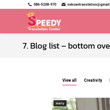
086-5208-970
seksantranslation@gmai
7. Blog list – bottom ov
View all
Creativity
marry