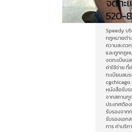
จดทะเบ
520-
Speedy บริ
กฎหมายต่าง
ความสะดวกส
และถูกกฏหมา
จดทะเบียนส
ค่าใช้จ่าย 
ทะเบียนสมรส
cgchicago.
หนังสือรับ
จากสถานทูต
ประเทศต้อง
รับรองจากก
รับรองเอกสา
การ ค่าบริก