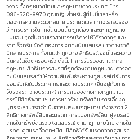
วงจร ทั้งกฎหมายไทยและกฎหมายต่างประเทศ โทร.
086-520-8970 คุณณัฐ สำหรับผู้ที่ไม่มีเวลาหรือ
ต้องการความสะดวกสบาย ประหยัดเวลา ทางเรารับรอง
ว่าการบริการในทุกขั้นตอนนั้น ถูกต้อง และถูกกฏหมาย
แน่นอน ทุกขั้นตอนเราสามารถบริการให้ได้ราคาถูก และ
รวดเร็วครับ ข้อดี ของการ จดทะเบียนสมรส ชาวต่างชาติ
มีหลายประการ ทั้งในแง่กฎหมาย สิทธิประโยชน์ และความ
มั่นคงในชีวิตครอบครัว ดังนี้: 1. การรับรองสถานะทาง
กฎหมาย สิทธิในการสมรสที่ถูกต้องตามกฎหมาย: การจด
ทะเบียนสมรสทำให้ความสัมพันธ์ระหว่างคู่สมรสได้รับการ
ยอมรับทั้งในประเทศไทยและต่างประเทศ (ขึ้นอยู่กับการ
รับรองระหว่างประเทศ) การปกป้องสิทธิทางกฎหมาย:
กรณีมีข้อพิพาท เช่น การหย่าร้าง ทรัพย์สิน การเลี้ยงดู
บุตร จะสามารถดำเนินการในระบบกฎหมายได้ง่ายกว่า 2.
สิทธิทางทรัพย์สินและมรดก การแบ่งทรัพย์สิน: คู่สมรสมี
สิทธิในทรัพย์สินร่วม (สินสมรส) ตามกฎหมายไทย สิทธิใน
มรดก: คู่สมรสที่จดทะเบียนมีสิทธิได้รับมรดกจากคู่สมรส
อีกฝ่ายตามกฎหมาย 3. สิทธิทางวีซ่าและการเดินทาง การ