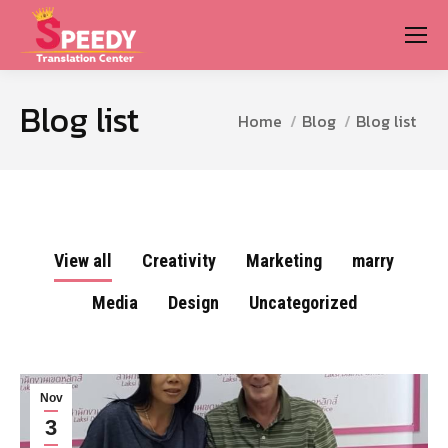
Blog list
You are here:
Home
Blog
Blog list
View all
Creativity
Marketing
marry
Media
Design
Uncategorized
Nov
3