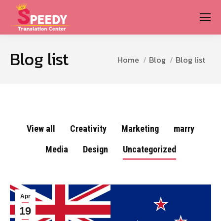
Blog list
You are here:
Home
Blog
Blog list
View all
Creativity
Marketing
marry
Media
Design
Uncategorized
Apr
19