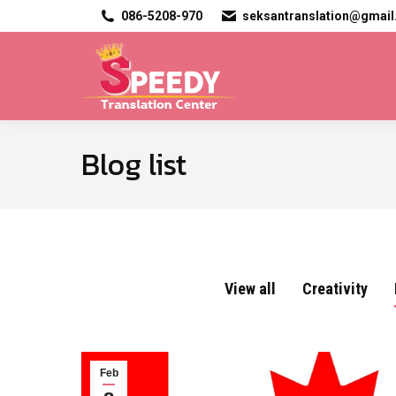
086-5208-970
seksantranslation@gmai
Blog list
View all
Creativity
Feb