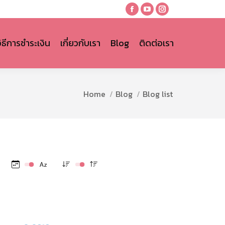
Facebook
YouTube
Instagram
page
page
page
opens
opens
opens
วิธีการชำระเงิน
เกี่ยวกับเรา
Blog
ติดต่อเรา
in
in
in
new
new
new
window
window
window
You are here:
Home
Blog
Blog list