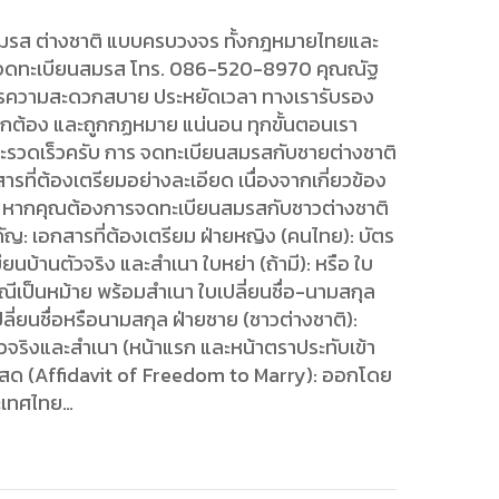
สมรส ต่างชาติ แบบครบวงจร ทั้งกฎหมายไทยและ
ย จดทะเบียนสมรส โทร. 086-520-8970 คุณณัฐ
องการความสะดวกสบาย ประหยัดเวลา ทางเรารับรอง
 ถูกต้อง และถูกกฏหมาย แน่นอน ทุกขั้นตอนเรา
ละรวดเร็วครับ การ จดทะเบียนสมรสกับชายต่างชาติ
ที่ต้องเตรียมอย่างละเอียด เนื่องจากเกี่ยวข้อง
 หากคุณต้องการจดทะเบียนสมรสกับชาวต่างชาติ
คัญ: เอกสารที่ต้องเตรียม ฝ่ายหญิง (คนไทย): บัตร
นบ้านตัวจริง และสำเนา ใบหย่า (ถ้ามี): หรือ ใบ
ีเป็นหม้าย พร้อมสำเนา ใบเปลี่ยนชื่อ-นามสกุล
เปลี่ยนชื่อหรือนามสกุล ฝ่ายชาย (ชาวต่างชาติ):
ัวจริงและสำเนา (หน้าแรก และหน้าตราประทับเข้า
สด (Affidavit of Freedom to Marry): ออกโดย
ะเทศไทย…