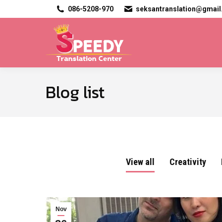
086-5208-970
seksantranslation@gmai
Blog list
View all
Creativity
Nov