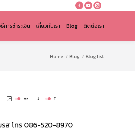
Facebook
YouTube
Instagram
page
page
page
opens
opens
opens
วิธีการชำระเงิน
เกี่ยวกับเรา
Blog
ติดต่อเรา
in
in
in
new
new
new
window
window
window
You are here:
Home
Blog
Blog list
นสมรส โทร 086-520-8970