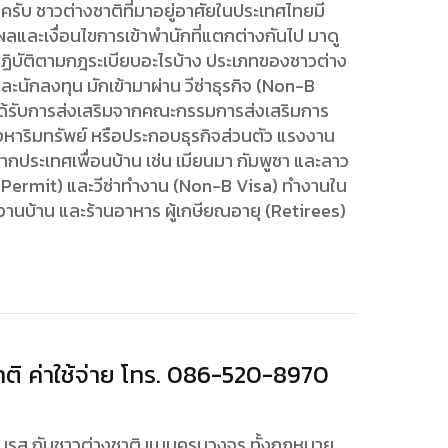
วครับ ชาวต่างชาติที่มาอยู่อาศัยในประเทศไทยมี
ผลและเงื่อนไขการเข้าพำนักที่แตกต่างกันไป มาดู
ปฏิบัติตามกฎระเบียบอะไรบ้าง ประเภทของชาวต่าง
และนักลงทุน มักเข้ามาผ่าน วีซ่าธุรกิจ (Non-B
้ได้รับการส่งเสริมจากคณะกรรมการส่งเสริมการ
หาริมทรัพย์ หรือประกอบธุรกิจส่วนตัว แรงงาน
ากประเทศเพื่อนบ้าน เช่น เมียนมา กัมพูชา และลาว
Permit) และวีซ่าทำงาน (Non-B Visa) ทำงานใน
านบ้าน และร้านอาหาร ผู้เกษียณอายุ (Retirees)
ิ ค่าใช้จ่าย โทร. 086-520-8970
สมรส กับชาวต่างชาติ แบบครบวงจร ทั้งกฎหมาย