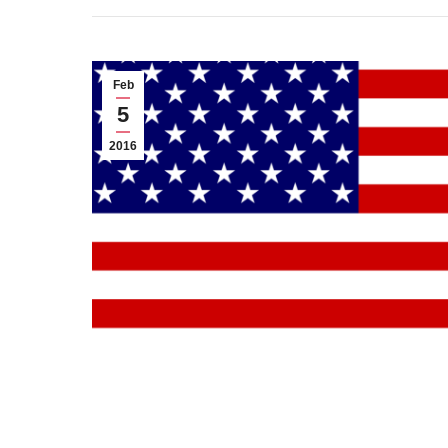
Feb
5
2016