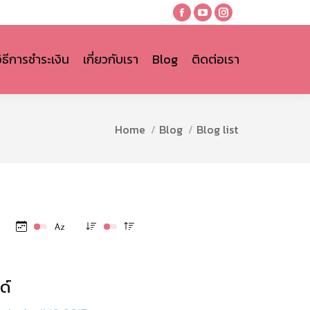
Facebook
YouTube
Instagram
page
page
page
opens
opens
opens
วิธีการชำระเงิน
เกี่ยวกับเรา
Blog
ติดต่อเรา
in
in
in
new
new
new
window
window
window
You are here:
Home
Blog
Blog list
ด์