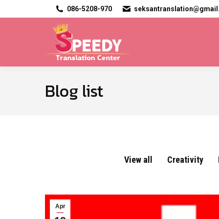
086-5208-970
seksantranslation@gmai
Blog list
View all
Creativity
Apr