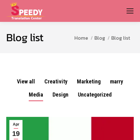
Blog list
You are here:
Home
Blog
Blog list
View all
Creativity
Marketing
marry
Media
Design
Uncategorized
Apr
19