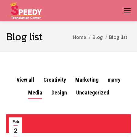
Blog list
You are here:
Home
Blog
Blog list
View all
Creativity
Marketing
marry
Media
Design
Uncategorized
Feb
2