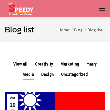
Blog list
You are here:
Home
Blog
Blog list
View all
Creativity
Marketing
marry
Media
Design
Uncategorized
Apr
19