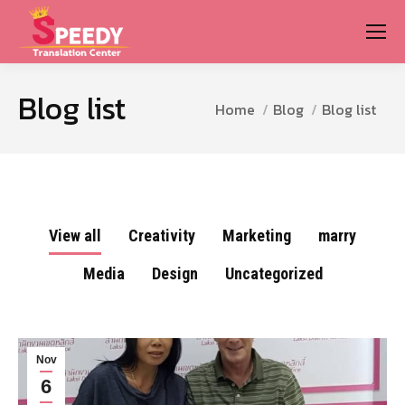
Blog list
You are here:
Home
Blog
Blog list
View all
Creativity
Marketing
marry
Media
Design
Uncategorized
Nov
6