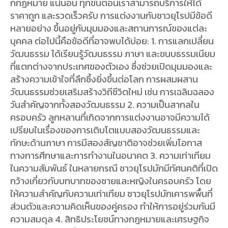
กกฏหมาย แน่นอน ทุกขั้นตอนเราสามารถบริการให้ได้
ราคาถูก และรวดเร็วครับ การแต่งงานกับชาวยุโรปมีข้อดี
หลายอย่าง ขึ้นอยู่กับมุมมองและสถานการณ์ของแต่ละ
บุคคล ต่อไปนี้คือข้อดีที่อาจพบได้บ่อย: 1. การแลกเปลี่ยน
วัฒนธรรม ได้เรียนรู้วัฒนธรรม ภาษา และขนบธรรมเนียม
ที่แตกต่างจากประเทศของตัวเอง ซึ่งช่วยเปิดมุมมองและ
สร้างความเข้าใจที่ลึกซึ้งยิ่งขึ้นต่อโลก การผสมผสาน
วัฒนธรรมช่วยเสริมสร้างวิถีชีวิตใหม่ เช่น การเฉลิมฉลอง
วันสำคัญจากทั้งสองวัฒนธรรม 2. ความเป็นสากลใน
ครอบครัว ลูกหลานที่เกิดจากการแต่งงานอาจมีความได้
เปรียบในเรื่องของการเติบโตแบบสองวัฒนธรรมและ
ทักษะด้านภาษา การมีสองสัญชาติอาจช่วยเพิ่มโอกาส
ทางการศึกษาและการทำงานในอนาคต 3. ความเท่าเทียม
ในความสัมพันธ์ ในหลายกรณี ชาวยุโรปมักมีทัศนคติที่เปิด
กว้างเกี่ยวกับบทบาทของชายและหญิงในครอบครัว โดย
ให้ความสำคัญกับความเท่าเทียม ชาวยุโรปมักเคารพพื้นที่
ส่วนตัวและความคิดเห็นของคู่ครอง ทำให้การอยู่ร่วมกันมี
ความสมดุล 4. สิทธิประโยชน์ทางกฎหมายและเศรษฐกิจ