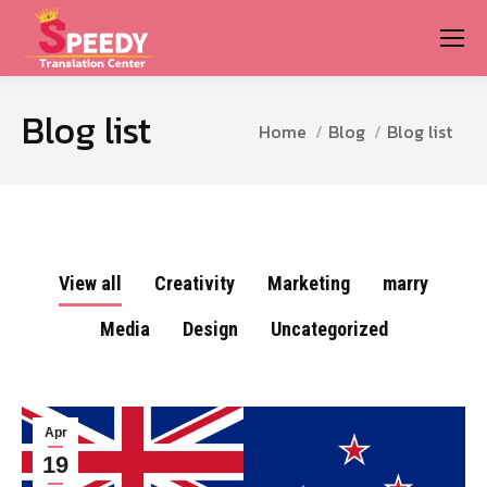
Blog list
You are here:
Home
Blog
Blog list
View all
Creativity
Marketing
marry
Media
Design
Uncategorized
Apr
19