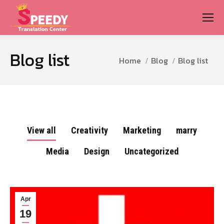
Blog list
You are here:
Home
Blog
Blog list
View all
Creativity
Marketing
marry
Media
Design
Uncategorized
Apr
19