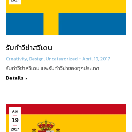
2017
รับทำวีซ่าสวีเดน
Creativity
,
Design
,
Uncategorized
April 19, 2017
รับทำวีซ่าสวีเดน และรับทำวีซ่าของทุกประเทศ
Details
Apr
19
2017