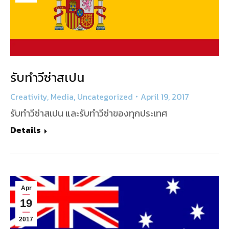
รับทำวีซ่าสเปน
Creativity
,
Media
,
Uncategorized
April 19, 2017
รับทำวีซ่าสเปน และรับทำวีซ่าของทุกประเทศ
Details
Apr
19
2017