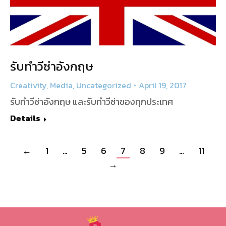
รับทำวีซ่าอังกฤษ
Creativity
,
Media
,
Uncategorized
April 19, 2017
รับทำวีซ่าอังกฤษ และรับทำวีซ่าของทุกประเทศ
Details
←
1
…
5
6
7
8
9
…
11
→