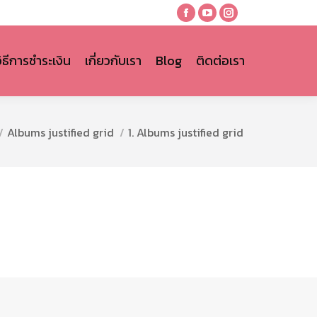
Facebook
YouTube
Instagram
page
page
page
opens
opens
opens
วิธีการชำระเงิน
เกี่ยวกับเรา
Blog
ติดต่อเรา
in
in
in
new
new
new
window
window
window
Albums justified grid
1. Albums justified grid