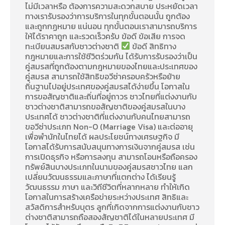
ไม่มีเวลาหรือ ต้องการความสะดวกสบาย ประหยัดเวลา
ทางเรารับรองว่าการบริการในทุกขั้นตอนนั้น ถูกต้อง
และถูกกฏหมาย แน่นอน ทุกขั้นตอนเราสามารถบริการ
ให้ได้ราคาถูก และรวดเร็วครับ ข้อดี ข้อเสีย การจด
ทะเบียนสมรสกับชาวต่างชาติ
ข้อดี สิทธิทาง
กฎหมายและการใช้ชีวิตร่วมกัน ได้รับการรับรองว่าเป็น
คู่สมรสที่ถูกต้องตามกฎหมายของไทยและประเทศของ
คู่สมรส สามารถใช้สิทธิขอวีซ่าครอบครัวหรือย้าย
ถิ่นฐานไปอยู่ประเทศของคู่สมรสได้ง่ายขึ้น โอกาสใน
การขอสัญชาติและถิ่นที่อยู่ถาวร ชาวไทยที่แต่งงานกับ
ชาวต่างชาติสามารถขอสัญชาติของคู่สมรสในบาง
ประเทศได้ ชาวต่างชาติที่แต่งงานกับคนไทยสามารถ
ขอวีซ่าประเภท Non-O (Marriage Visa) และต่ออายุ
เพื่อพำนักในไทยได้ ผลประโยชน์ทางเศรษฐกิจ มี
โอกาสได้รับการสนับสนุนทางการเงินจากคู่สมรส เช่น
การเปิดธุรกิจ หรือการลงทุน สามารถโอนหรือถือครอง
ทรัพย์สินบางประเภทในนามของคู่สมรสชาวไทย แลก
เปลี่ยนวัฒนธรรมและภาษาที่แตกต่าง ได้เรียนรู้
วัฒนธรรม ภาษา และวิถีชีวิตที่หลากหลาย ทำให้เกิด
โอกาสในการสร้างเครือข่ายระหว่างประเทศ สิทธิและ
สวัสดิการสำหรับบุตร ลูกที่เกิดจากการแต่งงานกับชาว
ต่างชาติสามารถถือสองสัญชาติได้ในหลายประเทศ มี