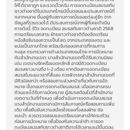
ให้ได้ราคาถูก และรวดเร็วครับ การจดทะเบียนสมรสกับ
ชาวต่างชาติในประเทศไทยมีขั้นตอนและประสบการณ์ที่
หลากหลาย ขึ้นอยู่กับสถานการณ์ของแต่ละคู่รัก จาก
ข้อมูลที่รวบรวมได้ มีประสบการณ์จากผู้ที่เคยดำเนิน
การดังนี้: รีวิว จดทะเบียน สมรสกับชาวต่างชาติ 2568
การเตรียมเอกสาร: ฝ่ายชาวต่างชาติต้องจัดเตรียม
หนังสือรับรองความเป็นโสด จากประเทศของตน และ
แปลเป็นภาษาไทย พร้อมรับรองเอกสารที่กรมการ
กงสุล กระทรวงการต่างประเทศของไทย การนัดหมาย
กับสำนักงานเขต: บางสำนักงานเขตที่ได้รับความนิยม
เช่น เขตบางรักหรือเขตหลักสี่ อาจมีคิวจดทะเบียน
สมรสยาวนานถึง 1-2 เดือน หากต้องการจดทะเบียน
สมรสในระยะเวลาที่สั้นลง ควรพิจารณาสำนักงานเขตที่
มีคิวน้อยกว่า หรือสอบถามล่วงหน้าเกี่ยวกับการนัด
หมาย ขั้นตอนการจดทะเบียนสมรส: เมื่อเอกสารครบ
ถ้วนและได้รับการนัดหมาย คู่สมรสต้องไปที่สำนักงาน
เขตตามวันที่กำหนด เพื่อดำเนินการจดทะเบียนสมรส
บางสำนักงานเขตอาจมีการสัมภาษณ์หรือสอบถามเพิ่ม
เติม เพื่อยืนยันความสมัครใจของทั้งสองฝ่าย ข้อ
แนะนำ: ควรตรวจสอบและเตรียมเอกสารให้ครบถ้วน
ก่อนการนัดหมาย เพื่อป้องกันความล่าช้า การจด
ทะเบียนสมรสกับชาวต่างชาติอาจใช้เวลาและมีขั้นตอน