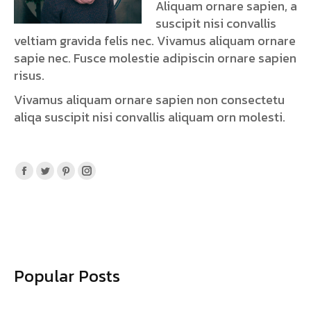
Aliquam ornare sapien, a
suscipit nisi convallis
veltiam gravida felis nec. Vivamus aliquam ornare
sapie nec. Fusce molestie adipiscin ornare sapien
risus.
Vivamus aliquam ornare sapien non consectetu
aliqa suscipit nisi convallis aliquam orn molesti.
Facebook
Twitter
Pinterest
Instagram
page
page
page
page
opens
opens
opens
opens
in
in
in
in
new
new
new
new
window
window
window
window
Popular Posts