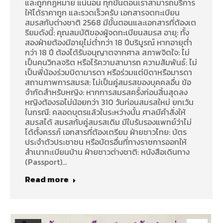
และถูกกฏหมาย แน่นอน ทุกขั้นตอนเราสามารถบริการ
ให้ได้ราคาถูก และรวดเร็วครับ เอกสารจดทะเบียน
สมรสกับต่างชาติ 2568 มีขั้นตอนและเอกสารที่ต้องเต
รียมดังนี้: คุณสมบัติของผู้จดทะเบียนสมรส อายุ: ทั้ง
สองฝ่ายต้องมีอายุไม่ต่ำกว่า 18 ปีบริบูรณ์ หากอายุต่ำ
กว่า 18 ปี ต้องได้รับอนุญาตจากศาล สภาพจิตใจ: ไม่
เป็นคนวิกลจริต หรือไร้ความสามารถ ความสัมพันธ์: ไม่
เป็นพี่น้องร่วมบิดามารดา หรือร่วมแต่บิดาหรือมารดา
สถานภาพการสมรส: ไม่เป็นคู่สมรสของบุคคลอื่น ข้อ
จำกัดสำหรับหญิง: หากการสมรสครั้งก่อนสิ้นสุดลง
หญิงต้องรอไม่น้อยกว่า 310 วันก่อนสมรสใหม่ ยกเว้น
ในกรณี: คลอดบุตรแล้วในระหว่างนั้น ศาลมีคำสั่งให้
สมรสได้ สมรสกับคู่สมรสเดิม มีใบรับรองแพทย์ว่าไม่
ได้ตั้งครรภ์ เอกสารที่ต้องเตรียม ฝ่ายชาวไทย: บัตร
ประจำตัวประชาชน หรือบัตรอื่นที่ทางราชการออกให้
สำเนาทะเบียนบ้าน ฝ่ายชาวต่างชาติ: หนังสือเดินทาง
(Passport)…
Read more