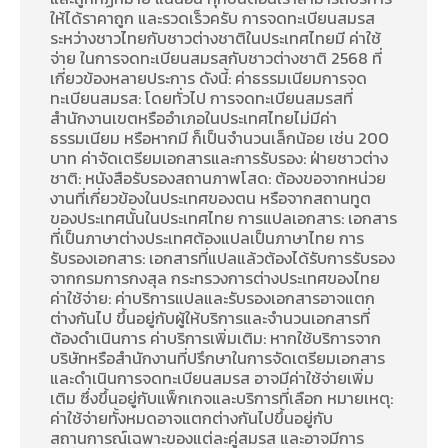
ให้ได้ราคาถูก และรวดเร็วครับ การจดทะเบียนสมรส
ระหว่างชาวไทยกับชาวต่างชาติในประเทศไทยมี ค่าใช้
จ่าย ในการจดทะเบียนสมรสกับชาวต่างชาติ 2568 ที่
เกี่ยวข้องหลายประการ ดังนี้: ค่าธรรมเนียมการจด
ทะเบียนสมรส: โดยทั่วไป การจดทะเบียนสมรสที่
สำนักงานเขตหรืออำเภอในประเทศไทยไม่มีค่า
ธรรมเนียม หรือหากมี ก็เป็นจำนวนเล็กน้อย เช่น 200
บาท ค่าจัดเตรียมเอกสารและการรับรอง: ฝ่ายชาวต่าง
ชาติ: หนังสือรับรองสถานภาพโสด: ต้องขอจากหน่วย
งานที่เกี่ยวข้องในประเทศของตน หรือจากสถานทูต
ของประเทศนั้นในประเทศไทย การแปลเอกสาร: เอกสาร
ที่เป็นภาษาต่างประเทศต้องแปลเป็นภาษาไทย การ
รับรองเอกสาร: เอกสารที่แปลแล้วต้องได้รับการรับรอง
จากกรมการกงสุล กระทรวงการต่างประเทศของไทย
ค่าใช้จ่าย: ค่าบริการแปลและรับรองเอกสารอาจแตก
ต่างกันไป ขึ้นอยู่กับผู้ให้บริการและจำนวนเอกสารที่
ต้องดำเนินการ ค่าบริการเพิ่มเติม: หากใช้บริการจาก
บริษัทหรือสำนักงานที่ปรึกษาในการจัดเตรียมเอกสาร
และดำเนินการจดทะเบียนสมรส อาจมีค่าใช้จ่ายเพิ่ม
เติม ซึ่งขึ้นอยู่กับแพ็กเกจและบริการที่เลือก หมายเหตุ:
ค่าใช้จ่ายทั้งหมดอาจแตกต่างกันไปขึ้นอยู่กับ
สถานการณ์เฉพาะของแต่ละคู่สมรส และอาจมีการ