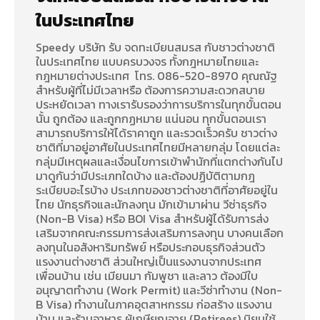
ในประเทศไทย
Speedy บริษัท รับ จดทะเบียนสมรส กับชาวต่างชาติ
ในประเทศไทย แบบครบวงจร ทั้งกฎหมายไทยและ
กฎหมายต่างประเทศ โทร. 086-520-8970 คุณณัฐ
สำหรับผู้ที่ไม่มีเวลาหรือ ต้องการความสะดวกสบาย
ประหยัดเวลา ทางเรารับรองว่าการบริการในทุกขั้นตอน
นั้น ถูกต้อง และถูกกฏหมาย แน่นอน ทุกขั้นตอนเรา
สามารถบริการให้ได้ราคาถูก และรวดเร็วครับ ชาวต่าง
ชาติที่มาอยู่อาศัยในประเทศไทยมีหลายกลุ่ม โดยแต่ละ
กลุ่มมีเหตุผลและเงื่อนไขการเข้าพำนักที่แตกต่างกันไป
มาดูกันว่ามีประเภทใดบ้าง และต้องปฏิบัติตามกฎ
ระเบียบอะไรบ้าง ประเภทของชาวต่างชาติที่อาศัยอยู่ใน
ไทย นักธุรกิจและนักลงทุน มักเข้ามาผ่าน วีซ่าธุรกิจ
(Non-B Visa) หรือ BOI Visa สำหรับผู้ได้รับการส่ง
เสริมจากคณะกรรมการส่งเสริมการลงทุน บางคนเลือก
ลงทุนในอสังหาริมทรัพย์ หรือประกอบธุรกิจส่วนตัว
แรงงานต่างชาติ ส่วนใหญ่เป็นแรงงานจากประเทศ
เพื่อนบ้าน เช่น เมียนมา กัมพูชา และลาว ต้องมีใบ
อนุญาตทำงาน (Work Permit) และวีซ่าทำงาน (Non-
B Visa) ทำงานในภาคอุตสาหกรรม ก่อสร้าง แรงงาน
บ้าน และร้านอาหาร ผู้เกษียณอายุ (Retirees) นิยมใช้