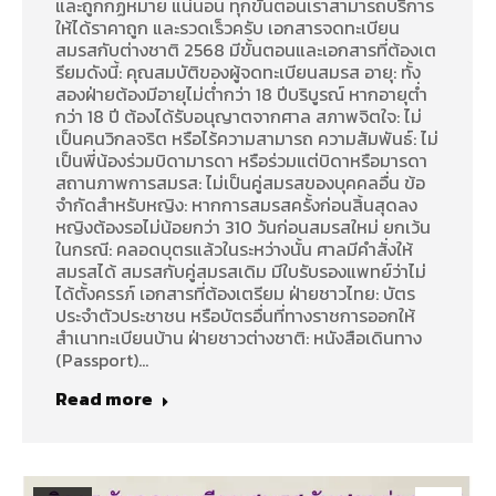
และถูกกฏหมาย แน่นอน ทุกขั้นตอนเราสามารถบริการ
ให้ได้ราคาถูก และรวดเร็วครับ เอกสารจดทะเบียน
สมรสกับต่างชาติ 2568 มีขั้นตอนและเอกสารที่ต้องเต
รียมดังนี้: คุณสมบัติของผู้จดทะเบียนสมรส อายุ: ทั้ง
สองฝ่ายต้องมีอายุไม่ต่ำกว่า 18 ปีบริบูรณ์ หากอายุต่ำ
กว่า 18 ปี ต้องได้รับอนุญาตจากศาล สภาพจิตใจ: ไม่
เป็นคนวิกลจริต หรือไร้ความสามารถ ความสัมพันธ์: ไม่
เป็นพี่น้องร่วมบิดามารดา หรือร่วมแต่บิดาหรือมารดา
สถานภาพการสมรส: ไม่เป็นคู่สมรสของบุคคลอื่น ข้อ
จำกัดสำหรับหญิง: หากการสมรสครั้งก่อนสิ้นสุดลง
หญิงต้องรอไม่น้อยกว่า 310 วันก่อนสมรสใหม่ ยกเว้น
ในกรณี: คลอดบุตรแล้วในระหว่างนั้น ศาลมีคำสั่งให้
สมรสได้ สมรสกับคู่สมรสเดิม มีใบรับรองแพทย์ว่าไม่
ได้ตั้งครรภ์ เอกสารที่ต้องเตรียม ฝ่ายชาวไทย: บัตร
ประจำตัวประชาชน หรือบัตรอื่นที่ทางราชการออกให้
สำเนาทะเบียนบ้าน ฝ่ายชาวต่างชาติ: หนังสือเดินทาง
(Passport)…
Read more