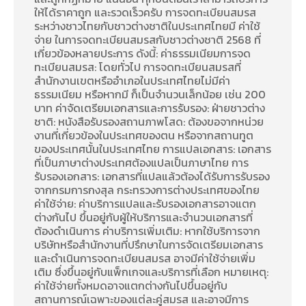
ให้ได้ราคาถูก และรวดเร็วครับ การจดทะเบียนสมรส
ระหว่างชาวไทยกับชาวต่างชาติในประเทศไทยมี ค่าใช้
จ่าย ในการจดทะเบียนสมรสกับชาวต่างชาติ 2568 ที่
เกี่ยวข้องหลายประการ ดังนี้: ค่าธรรมเนียมการจด
ทะเบียนสมรส: โดยทั่วไป การจดทะเบียนสมรสที่
สำนักงานเขตหรืออำเภอในประเทศไทยไม่มีค่า
ธรรมเนียม หรือหากมี ก็เป็นจำนวนเล็กน้อย เช่น 200
บาท ค่าจัดเตรียมเอกสารและการรับรอง: ฝ่ายชาวต่าง
ชาติ: หนังสือรับรองสถานภาพโสด: ต้องขอจากหน่วย
งานที่เกี่ยวข้องในประเทศของตน หรือจากสถานทูต
ของประเทศนั้นในประเทศไทย การแปลเอกสาร: เอกสาร
ที่เป็นภาษาต่างประเทศต้องแปลเป็นภาษาไทย การ
รับรองเอกสาร: เอกสารที่แปลแล้วต้องได้รับการรับรอง
จากกรมการกงสุล กระทรวงการต่างประเทศของไทย
ค่าใช้จ่าย: ค่าบริการแปลและรับรองเอกสารอาจแตก
ต่างกันไป ขึ้นอยู่กับผู้ให้บริการและจำนวนเอกสารที่
ต้องดำเนินการ ค่าบริการเพิ่มเติม: หากใช้บริการจาก
บริษัทหรือสำนักงานที่ปรึกษาในการจัดเตรียมเอกสาร
และดำเนินการจดทะเบียนสมรส อาจมีค่าใช้จ่ายเพิ่ม
เติม ซึ่งขึ้นอยู่กับแพ็กเกจและบริการที่เลือก หมายเหตุ:
ค่าใช้จ่ายทั้งหมดอาจแตกต่างกันไปขึ้นอยู่กับ
สถานการณ์เฉพาะของแต่ละคู่สมรส และอาจมีการ