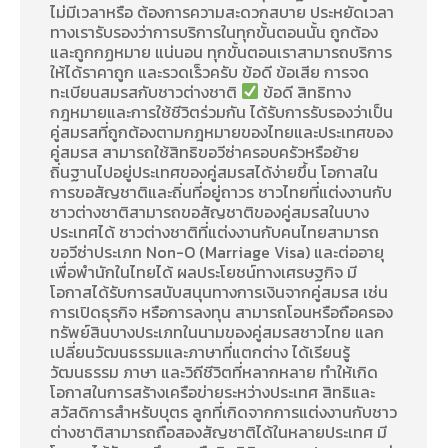
ไม่มีเวลาหรือ ต้องการความสะดวกสบาย ประหยัดเวลา
ทางเรารับรองว่าการบริการในทุกขั้นตอนนั้น ถูกต้อง
และถูกกฏหมาย แน่นอน ทุกขั้นตอนเราสามารถบริการ
ให้ได้ราคาถูก และรวดเร็วครับ ข้อดี ข้อเสีย การจด
ทะเบียนสมรสกับชาวต่างชาติ
ข้อดี สิทธิทาง
กฎหมายและการใช้ชีวิตร่วมกัน ได้รับการรับรองว่าเป็น
คู่สมรสที่ถูกต้องตามกฎหมายของไทยและประเทศของ
คู่สมรส สามารถใช้สิทธิขอวีซ่าครอบครัวหรือย้าย
ถิ่นฐานไปอยู่ประเทศของคู่สมรสได้ง่ายขึ้น โอกาสใน
การขอสัญชาติและถิ่นที่อยู่ถาวร ชาวไทยที่แต่งงานกับ
ชาวต่างชาติสามารถขอสัญชาติของคู่สมรสในบาง
ประเทศได้ ชาวต่างชาติที่แต่งงานกับคนไทยสามารถ
ขอวีซ่าประเภท Non-O (Marriage Visa) และต่ออายุ
เพื่อพำนักในไทยได้ ผลประโยชน์ทางเศรษฐกิจ มี
โอกาสได้รับการสนับสนุนทางการเงินจากคู่สมรส เช่น
การเปิดธุรกิจ หรือการลงทุน สามารถโอนหรือถือครอง
ทรัพย์สินบางประเภทในนามของคู่สมรสชาวไทย แลก
เปลี่ยนวัฒนธรรมและภาษาที่แตกต่าง ได้เรียนรู้
วัฒนธรรม ภาษา และวิถีชีวิตที่หลากหลาย ทำให้เกิด
โอกาสในการสร้างเครือข่ายระหว่างประเทศ สิทธิและ
สวัสดิการสำหรับบุตร ลูกที่เกิดจากการแต่งงานกับชาว
ต่างชาติสามารถถือสองสัญชาติได้ในหลายประเทศ มี