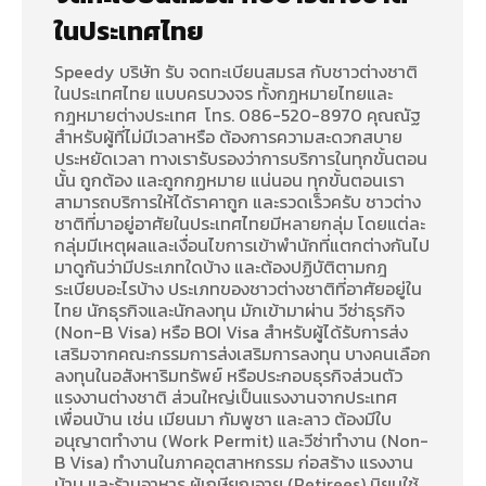
ในประเทศไทย
Speedy บริษัท รับ จดทะเบียนสมรส กับชาวต่างชาติ
ในประเทศไทย แบบครบวงจร ทั้งกฎหมายไทยและ
กฎหมายต่างประเทศ โทร. 086-520-8970 คุณณัฐ
สำหรับผู้ที่ไม่มีเวลาหรือ ต้องการความสะดวกสบาย
ประหยัดเวลา ทางเรารับรองว่าการบริการในทุกขั้นตอน
นั้น ถูกต้อง และถูกกฏหมาย แน่นอน ทุกขั้นตอนเรา
สามารถบริการให้ได้ราคาถูก และรวดเร็วครับ ชาวต่าง
ชาติที่มาอยู่อาศัยในประเทศไทยมีหลายกลุ่ม โดยแต่ละ
กลุ่มมีเหตุผลและเงื่อนไขการเข้าพำนักที่แตกต่างกันไป
มาดูกันว่ามีประเภทใดบ้าง และต้องปฏิบัติตามกฎ
ระเบียบอะไรบ้าง ประเภทของชาวต่างชาติที่อาศัยอยู่ใน
ไทย นักธุรกิจและนักลงทุน มักเข้ามาผ่าน วีซ่าธุรกิจ
(Non-B Visa) หรือ BOI Visa สำหรับผู้ได้รับการส่ง
เสริมจากคณะกรรมการส่งเสริมการลงทุน บางคนเลือก
ลงทุนในอสังหาริมทรัพย์ หรือประกอบธุรกิจส่วนตัว
แรงงานต่างชาติ ส่วนใหญ่เป็นแรงงานจากประเทศ
เพื่อนบ้าน เช่น เมียนมา กัมพูชา และลาว ต้องมีใบ
อนุญาตทำงาน (Work Permit) และวีซ่าทำงาน (Non-
B Visa) ทำงานในภาคอุตสาหกรรม ก่อสร้าง แรงงาน
บ้าน และร้านอาหาร ผู้เกษียณอายุ (Retirees) นิยมใช้