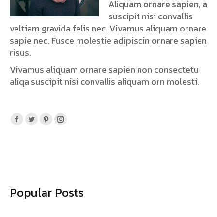
Aliquam ornare sapien, a
suscipit nisi convallis
veltiam gravida felis nec. Vivamus aliquam ornare
sapie nec. Fusce molestie adipiscin ornare sapien
risus.
Vivamus aliquam ornare sapien non consectetu
aliqa suscipit nisi convallis aliquam orn molesti.
Facebook
Twitter
Pinterest
Instagram
page
page
page
page
opens
opens
opens
opens
in
in
in
in
new
new
new
new
window
window
window
window
Popular Posts