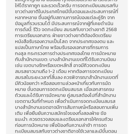
ให้ได้ราคาถูก และรวดเร็วครับ การจดทะเบียนสมรสกับ
ชาวต่างชาติในประเทศไทยมีขั้นตอนและประสบการณ์ที่
หลากหลาย ขึ้นอยู่กับสถานการณ์ของแต่ละคู่รัก จาก
ข้อมูลที่รวบรวมได้ มีประสบการณ์จากผู้ที่เคยดำเนิน
การดังนี้: รีวิว จดทะเบียน สมรสกับชาวต่างชาติ 2568
การเตรียมเอกสาร: ฝ่ายชาวต่างชาติต้องจัดเตรียม
หนังสือรับรองความเป็นโสด จากประเทศของตน และ
แปลเป็นภาษาไทย พร้อมรับรองเอกสารที่กรมการ
กงสุล กระทรวงการต่างประเทศของไทย การนัดหมาย
กับสำนักงานเขต: บางสำนักงานเขตที่ได้รับความนิยม
เช่น เขตบางรักหรือเขตหลักสี่ อาจมีคิวจดทะเบียน
สมรสยาวนานถึง 1-2 เดือน หากต้องการจดทะเบียน
สมรสในระยะเวลาที่สั้นลง ควรพิจารณาสำนักงานเขตที่
มีคิวน้อยกว่า หรือสอบถามล่วงหน้าเกี่ยวกับการนัด
หมาย ขั้นตอนการจดทะเบียนสมรส: เมื่อเอกสารครบ
ถ้วนและได้รับการนัดหมาย คู่สมรสต้องไปที่สำนักงาน
เขตตามวันที่กำหนด เพื่อดำเนินการจดทะเบียนสมรส
บางสำนักงานเขตอาจมีการสัมภาษณ์หรือสอบถามเพิ่ม
เติม เพื่อยืนยันความสมัครใจของทั้งสองฝ่าย ข้อ
แนะนำ: ควรตรวจสอบและเตรียมเอกสารให้ครบถ้วน
ก่อนการนัดหมาย เพื่อป้องกันความล่าช้า การจด
ทะเบียนสมรสกับชาวต่างชาติอาจใช้เวลาและมีขั้นตอน