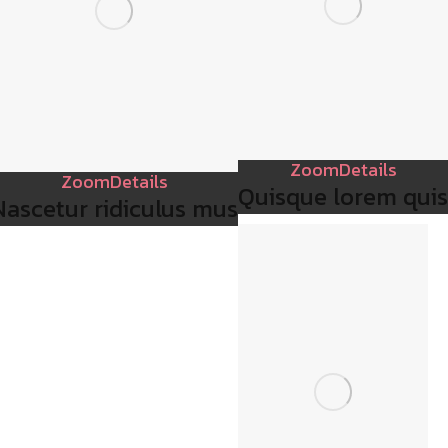
Zoom
Details
Zoom
Details
Quisque lorem quis
Nascetur ridiculus mus