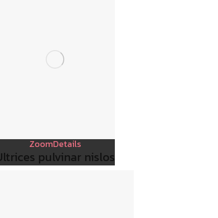
Zoom
Details
Ultrices pulvinar nislos