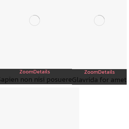
Zoom
Details
Zoom
Details
Sapien non nisi posuere
Glavrida for amet