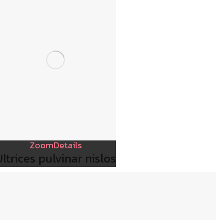
Zoom
Details
Ultrices pulvinar nislos