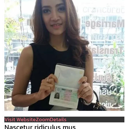
Visit Website
Zoom
Details
Nascetur ridiculus mus