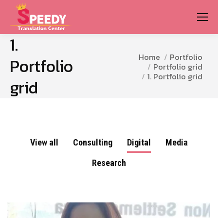
1.
You are here:
Home
Portfolio
Portfolio
Portfolio grid
1. Portfolio grid
grid
View all
Consulting
Digital
Media
Research