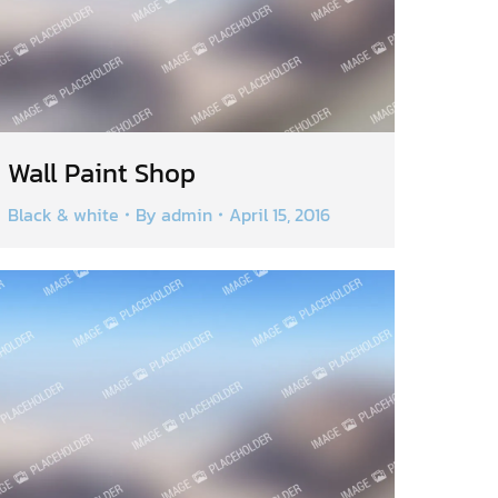
Wall Paint Shop
Black & white
By
admin
April 15, 2016