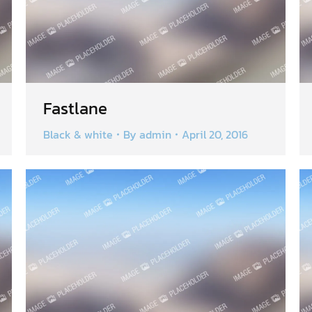
Fastlane
Black & white
By
admin
April 20, 2016