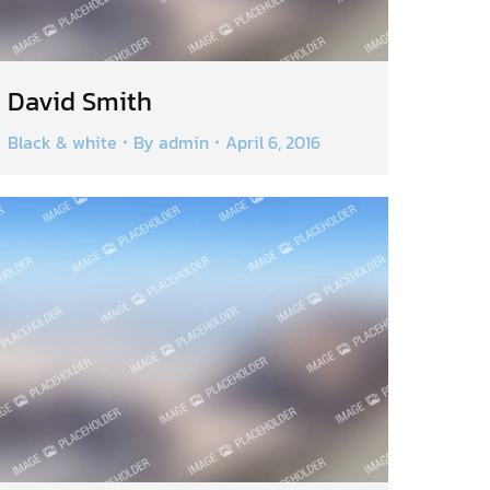
David Smith
Black & white
By
admin
April 6, 2016