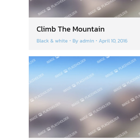
Climb The Mountain
Black & white
By
admin
April 10, 2016