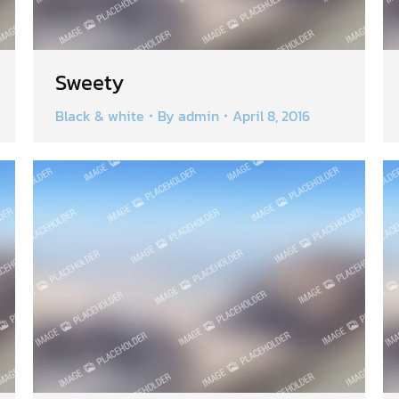
Sweety
Black & white
By
admin
April 8, 2016