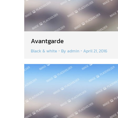
Avantgarde
Black & white
By
admin
April 21, 2016