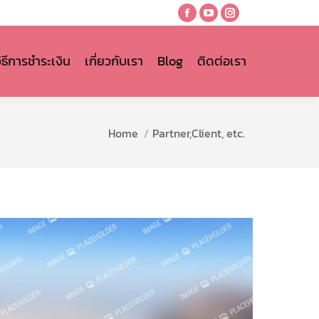
Facebook
YouTube
Instagram
page
page
page
opens
opens
opens
วิธีการชำระเงิน
เกี่ยวกับเรา
Blog
ติดต่อเรา
in
in
in
new
new
new
window
window
window
You are here:
Home
Partner,Client, etc.