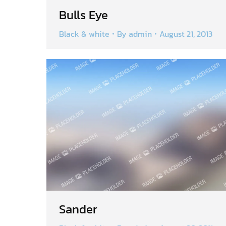
Bulls Eye
Black & white
By
admin
August 21, 2013
Sander