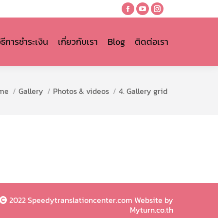
Facebook
YouTube
Instagram
page
page
page
opens
opens
opens
วิธีการชำระเงิน
เกี่ยวกับเรา
Blog
ติดต่อเรา
in
in
in
new
new
new
window
window
window
are here:
me
Gallery
Photos & videos
4. Gallery grid
2022 Speedytranslationcenter.com Website by
Myturn.co.th