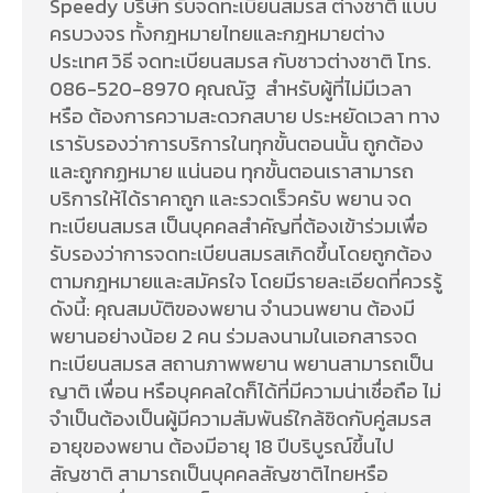
Speedy บริษัท รับจดทะเบียนสมรส ต่างชาติ แบบ
ครบวงจร ทั้งกฎหมายไทยและกฎหมายต่าง
ประเทศ วิธี จดทะเบียนสมรส กับชาวต่างชาติ โทร.
086-520-8970 คุณณัฐ สำหรับผู้ที่ไม่มีเวลา
หรือ ต้องการความสะดวกสบาย ประหยัดเวลา ทาง
เรารับรองว่าการบริการในทุกขั้นตอนนั้น ถูกต้อง
และถูกกฏหมาย แน่นอน ทุกขั้นตอนเราสามารถ
บริการให้ได้ราคาถูก และรวดเร็วครับ พยาน จด
ทะเบียนสมรส เป็นบุคคลสำคัญที่ต้องเข้าร่วมเพื่อ
รับรองว่าการจดทะเบียนสมรสเกิดขึ้นโดยถูกต้อง
ตามกฎหมายและสมัครใจ โดยมีรายละเอียดที่ควรรู้
ดังนี้: คุณสมบัติของพยาน จำนวนพยาน ต้องมี
พยานอย่างน้อย 2 คน ร่วมลงนามในเอกสารจด
ทะเบียนสมรส สถานภาพพยาน พยานสามารถเป็น
ญาติ เพื่อน หรือบุคคลใดก็ได้ที่มีความน่าเชื่อถือ ไม่
จำเป็นต้องเป็นผู้มีความสัมพันธ์ใกล้ชิดกับคู่สมรส
อายุของพยาน ต้องมีอายุ 18 ปีบริบูรณ์ขึ้นไป
สัญชาติ สามารถเป็นบุคคลสัญชาติไทยหรือ