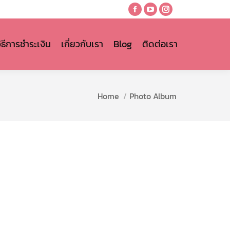
Facebook
YouTube
Instagram
page
page
page
opens
opens
opens
วิธีการชำระเงิน
เกี่ยวกับเรา
Blog
ติดต่อเรา
in
in
in
new
new
new
window
window
window
You are here:
Home
Photo Album