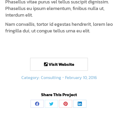
Phasellus vitae purus vel tellus suscipit dignissim.
Phasellus eu ipsum elementum, finibus nulla ut,
interdum elit.
Nam convallis, tortor id egestas hendrerit, lorem leo
fringilla dui, ut congue tellus urna eu elit.
Visit Website
Category:
Consulting
February 10, 2016
Share This Project
Share
Share
Share
Share
on
on
on
on