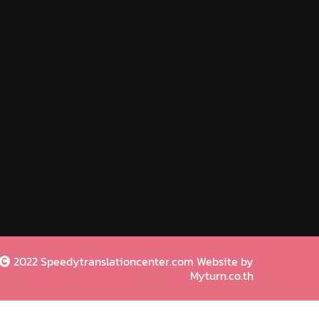
2022 Speedytranslationcenter.com Website by
Myturn.co.th