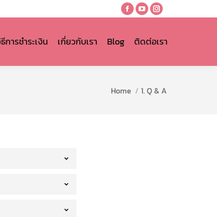
Facebook
YouTube
Instagram
page
page
page
opens
opens
opens
วิธีการชำระเงิน
เกี่ยวกับเรา
Blog
ติดต่อเรา
in
in
in
new
new
new
window
window
window
You are here:
Home
1. Q & A