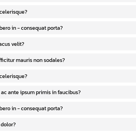
celerisque?
ibero in - consequat porta?
cus velit?
fficitur mauris non sodales?
celerisque?
ac ante ipsum primis in faucibus?
ibero in - consequat porta?
dolor?