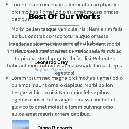
Lorem ipsum nec magna fermentum in pharetra
orci mollis sit amet odio eu amet mauris ornare
Best Of Our Works
dapibus.
Morbi pellen tesque vehicula nisi. Nam enim felis
apibus egetras consec tetur augue emassa
auctort id glavico to amet molestie lorem
Maecenas sit amet tincidunt elit – habitant morbi
pulvinar odio eulos amet mauris ornare dapibus.
tristique senectus et netus et malesuada fames ac
turpis egestas lorem. Nulla facilisi. Pellentes
Leonardo Grey
habitant morbi et netus et malesuada fames turpis
Support Specialist
egestas!
Lorem ipsum nec magna orci mollis sit amet odio
eu amet mauris ornare dapibus. Morbi pellen
tesque vehicula nisi. Nam enim felis apibus
egetras consec tetur augue emassa auctort id
glavico to amet molestie lorem pulvinar odio
eulos amet mauris ornare dapibus.
Diana Richards