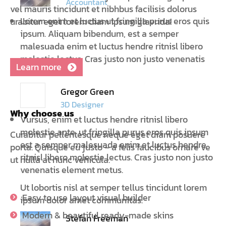
Accountant
vel mauris tincidunt et nibhbus facilisis dolorus
Lorem enim et luctus ut fringilla purus eros quis
urabitur eget lorem diam ipsum glavrida!
ipsum. Aliquam bibendum, est a semper
malesuada enim et luctus hendre ritnisl libero
molestie lectus. Cras justo non justo venenatis
Learn more
element.
Gregor Green
3D Designer
Why choose us
Vursus, enim et luctus hendre ritnisl libero
molestie ante, ut fringilla purus eros quis ipsum
Curabitur pellentesque neque eget diam posuere
est a semper malesuada enim et luctus hendre
porta. Quisque eu justo – a felis faucibus ornare ve
ritnisl libero molestie lectus. Cras justo non justo
ut nulla at nunc vehicula.
venenatis element metus.
Ut lobortis nisl at semper tellus tincidunt lorem
Easy to use layout visual builder
ipsum dolor amet communitas.
Modern & beautiful ready-made skins
Stefan Freeman