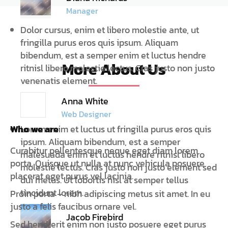
Manager
Dolor cursus, enim et libero molestie ante, ut
fringilla purus eros quis ipsum. Aliquam
bibendum, est a semper enim et luctus hendre
More About Us
ritnisl libero molestie lectus. Cras justo non justo
venenatis element.
Anna White
Web Designer
Who we are
Lorem enim et luctus ut fringilla purus eros quis
ipsum. Aliquam bibendum, est a semper
Curabitur pellentesque neque eget diam lorem
malesuada enim et luctus hendre ritnisl libero
porta. Quisque ut nulla at nunc vehicula posuere
molestie lectus. Cras justo non justo element sed
placerat eget purus vel lacinia.
dui metus. Ut lobortis nisl at semper tellus
tincidunt lorem.
Proin porta – nibh adipiscing metus sit amet. In eu
justo a felis faucibus ornare vel.
Jacob Firebird
Sed hendrerit enim non justo posuere eget purus