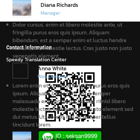
Diana Richards
Manager
Dolor cursus, enim et libero molestie ante, ut
fringilla purus eros quis ipsum. Aliquam
bibendum, est a semper enim et luctus hendre
ritnisl libero molestie lectus. Cras justo non justo
Contact Information
venenatis element.
Speedy Translation Center
Anna White
Web Designer
Lorem enim et luctus ut fringilla purus eros quis
ipsum. Aliquam bibendum, est a semper
malesuada enim et luctus hendre ritnisl libero
molestie lectus. Cras justo non justo element sed
dui metus. Ut lobortis nisl at semper tellus
tincidunt lorem.
Jacob Firebird