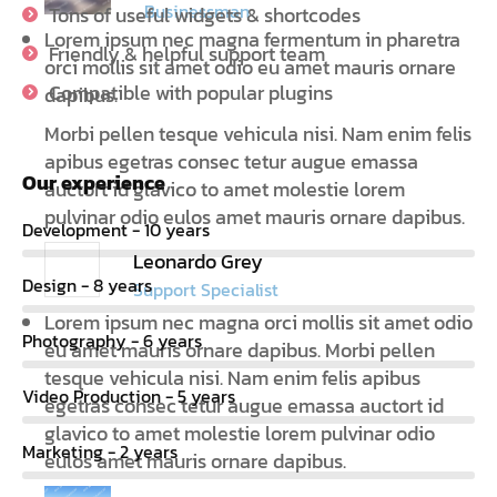
Businessman
Tons of useful widgets & shortcodes
Lorem ipsum nec magna fermentum in pharetra
Friendly & helpful support team
orci mollis sit amet odio eu amet mauris ornare
Compatible with popular plugins
dapibus.
Morbi pellen tesque vehicula nisi. Nam enim felis
apibus egetras consec tetur augue emassa
Our experience
auctort id glavico to amet molestie lorem
pulvinar odio eulos amet mauris ornare dapibus.
Development - 10 years
Leonardo Grey
Design - 8 years
Support Specialist
Lorem ipsum nec magna orci mollis sit amet odio
Photography - 6 years
eu amet mauris ornare dapibus. Morbi pellen
tesque vehicula nisi. Nam enim felis apibus
Video Production - 5 years
egetras consec tetur augue emassa auctort id
glavico to amet molestie lorem pulvinar odio
Marketing - 2 years
eulos amet mauris ornare dapibus.