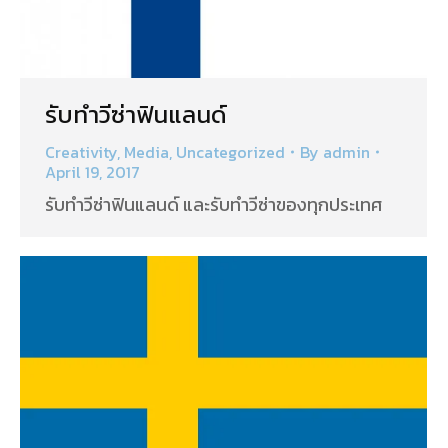
รับทำวีซ่าฟินแลนด์
Creativity
,
Media
,
Uncategorized
By
admin
April 19, 2017
รับทำวีซ่าฟินแลนด์ และรับทำวีซ่าของทุกประเทศ