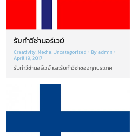
รับทำวีซ่านอร์เวย์
Creativity
,
Media
,
Uncategorized
By
admin
April 19, 2017
รับทำวีซ่านอร์เวย์ และรับทำวีซ่าของทุกประเทศ