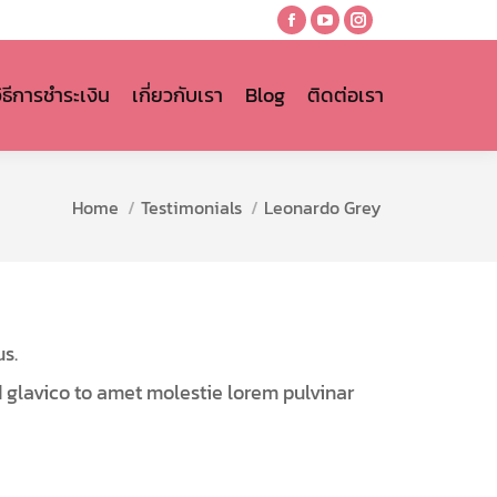
Facebook
YouTube
Instagram
page
page
page
opens
opens
opens
วิธีการชำระเงิน
เกี่ยวกับเรา
Blog
ติดต่อเรา
in
in
in
new
new
new
window
window
window
You are here:
Home
Testimonials
Leonardo Grey
s.
d glavico to amet molestie lorem pulvinar