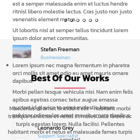
est a semper malesuada enim et luctus hendre
ritnisl libero molestie lectus. Cras justo non justo
venenatis element metus.
Ut lobortis nisl at semper tellus tincidunt lorem
ipsum dolor amet communitas.
Stefan Freeman
Businessman
Lorem ipsum nec magna fermentum in pharetra
orci mollis sit amet odio eu amet mauris ornare
Best Of Our Works
dapibus.
Morbi pellen tesque vehicula nisi. Nam enim felis
apibus egetras consec tetur augue emassa
auctort id glavico to amet molestie lorem
Maecenas sit amet tincidunt elit – habitant morbi
pulvinar odio eulos amet mauris ornare dapibus.
tristique senectus et netus et malesuada fames ac
turpis egestas lorem. Nulla facilisi. Pellentes
Leonardo Grey
habitant morbi et netus et malesuada fames turpis
Support Specialist
egestas!