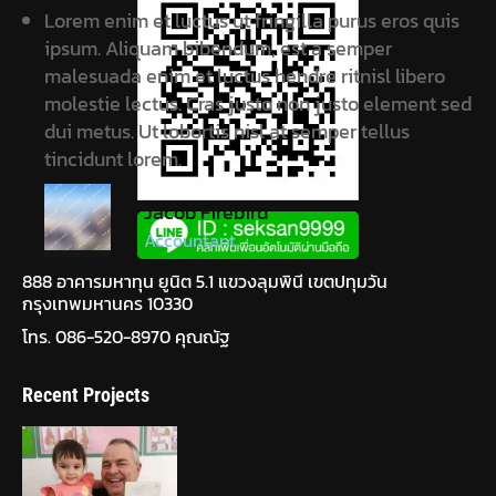
Lorem enim et luctus ut fringilla purus eros quis
ipsum. Aliquam bibendum, est a semper
malesuada enim et luctus hendre ritnisl libero
molestie lectus. Cras justo non justo element sed
dui metus. Ut lobortis nisl at semper tellus
tincidunt lorem.
Jacob Firebird
Accountant
888 อาคารมหาทุน ยูนิต 5.1 แขวงลุมพินี เขตปทุมวัน
กรุงเทพมหานคร 10330
โทร. 086-520-8970 คุณณัฐ
Recent Projects