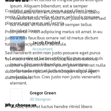
Who we are
ipsum. Aliquam bibendum, est a semper
Curabitur pellentesque neque eget diam lorem
malesuada enim et luctus hendre ritnisl libero
porta. Quisque ut nulla at nunc vehicula posuere
molestie lectus. Cras justo non justo element sed
placerat eget purus vel lacinia.
dui metus. Ut lobortis nisl at semper tellus
tincidunt lorem.
Proin porta – nibh adipiscing metus sit amet. In eu
justo a felis faucibus ornare vel id metus dictum
Jacob Firebird
turpis a suscipit lorem vehicula.
Accountant
Sed hendrerit enim non justo posuere eget purus
Lorem enim et luctus ut fringilla purus eros quis
vel mauris tincidunt et nibhbus facilisis dolorus
ipsum. Aliquam bibendum, est a semper
urabitur eget lorem diam ipsum glavrida amet nulla
malesuada enim et luctus hendre ritnisl libero
dolor for lorem ipsum pellentesque neque eget
molestie lectus. Cras justo non justo venenatis
diam posuere.
element.
Gregor Green
3D Designer
Why choose us
Vursus, enim et luctus hendre ritnisl libero