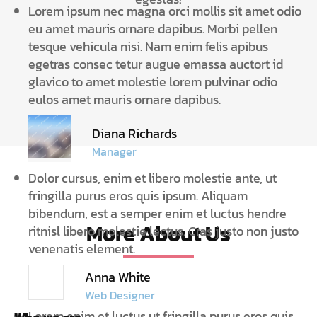
Lorem ipsum nec magna orci mollis sit amet odio
eu amet mauris ornare dapibus. Morbi pellen
tesque vehicula nisi. Nam enim felis apibus
egetras consec tetur augue emassa auctort id
glavico to amet molestie lorem pulvinar odio
eulos amet mauris ornare dapibus.
Diana Richards
Manager
Dolor cursus, enim et libero molestie ante, ut
fringilla purus eros quis ipsum. Aliquam
bibendum, est a semper enim et luctus hendre
More About Us
ritnisl libero molestie lectus. Cras justo non justo
venenatis element.
Anna White
Web Designer
Lorem enim et luctus ut fringilla purus eros quis