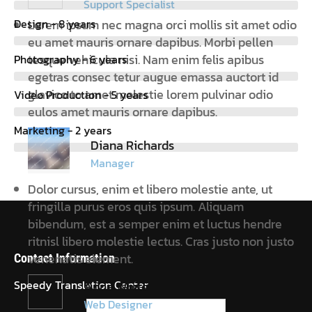
Support Specialist
Design - 8 years
Lorem ipsum nec magna orci mollis sit amet odio
eu amet mauris ornare dapibus. Morbi pellen
tesque vehicula nisi. Nam enim felis apibus
Photography - 6 years
egetras consec tetur augue emassa auctort id
glavico to amet molestie lorem pulvinar odio
Video Production - 5 years
eulos amet mauris ornare dapibus.
Marketing - 2 years
Diana Richards
Manager
Dolor cursus, enim et libero molestie ante, ut
fringilla purus eros quis ipsum. Aliquam
bibendum, est a semper enim et luctus hendre
ritnisl libero molestie lectus. Cras justo non justo
venenatis element.
Contact Information
Speedy Translation Center
Anna White
Web Designer