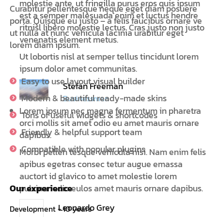
molestie ante, ut fringilla purus eros quis ipsum
Curabitur pellentesque neque eget diam posuere
est a semper malesuada enim et luctus hendre
porta. Quisque eu justo – a felis faucibus ornare ve
ritnisl libero molestie lectus. Cras justo non justo
ut nulla at nunc vehicula lacinia urabitur eget
venenatis element metus.
lorem diam ipsum.
Ut lobortis nisl at semper tellus tincidunt lorem
ipsum dolor amet communitas.
Easy to use layout visual builder
Stefan Freeman
Modern & beautiful ready-made skins
Businessman
Lorem ipsum nec magna fermentum in pharetra
Tons of useful widgets & shortcodes
orci mollis sit amet odio eu amet mauris ornare
Friendly & helpful support team
dapibus.
Compatible with popular plugins
Morbi pellen tesque vehicula nisi. Nam enim felis
apibus egetras consec tetur augue emassa
auctort id glavico to amet molestie lorem
Our experience
pulvinar odio eulos amet mauris ornare dapibus.
Leonardo Grey
Development - 10 years