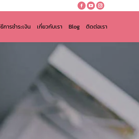
Facebook
YouTube
Instagram
page
page
page
opens
opens
opens
วิธีการชำระเงิน
เกี่ยวกับเรา
Blog
ติดต่อเรา
in
in
in
new
new
new
window
window
window