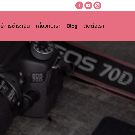
Facebook
YouTube
Instagram
page
page
page
opens
opens
opens
วิธีการชำระเงิน
เกี่ยวกับเรา
Blog
ติดต่อเรา
in
in
in
new
new
new
window
window
window