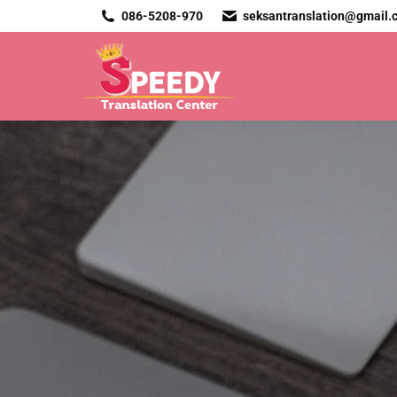
086-5208-970
seksantranslation@gmail.