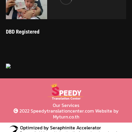
DBD Registered
Our Services
2022 Speedytranslationcenter.com Website by
Myturn.co.th
Optimized by Seraphinite Accelerator