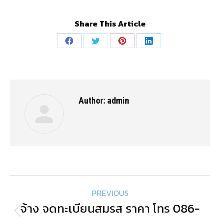
Post
PREVIOUS
navigation
จ้าง จดทะเบียนสมรส ราคา โทร 086-
Previous
520-8970
post:
NEXT
บริษัท รับจดทะเบียนสมรส กับชาวต่าง
Next
ชาติ ราคา โทร 086-520-8970
post:
Related posts