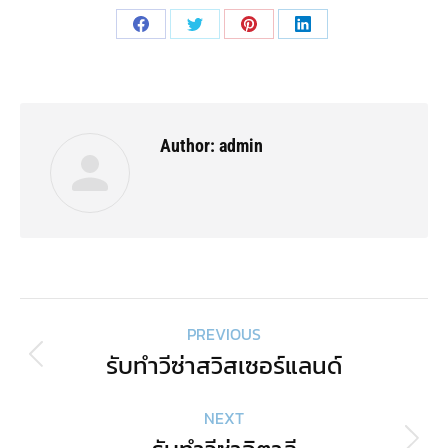
Share
Share
Share
Share
on
on
on
on
Facebook
Twitter
Pinterest
LinkedIn
Author:
admin
Post
PREVIOUS
navigation
รับทำวีซ่าสวิสเซอร์แลนด์
Previous
post:
NEXT