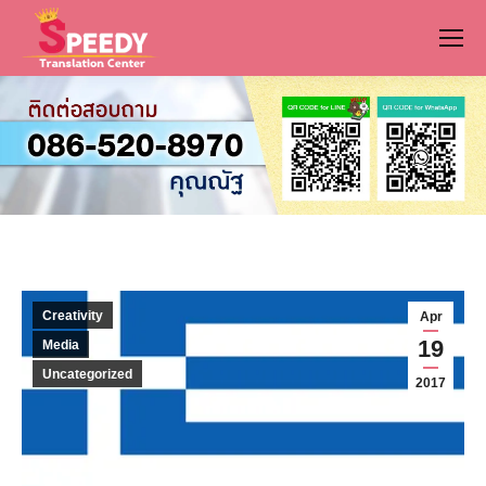
Creativity
Apr
19
Media
Uncategorized
2017