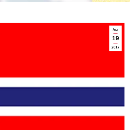
็นต์ชื่อ+สำเนา
าว ขนาด 2×2 นิ้ว จำนวน 2รูป ติดกาวบนใบของวีซ่า
)+สำเนา
หน่ง เงินเดือน และวัน เดือน ปี ที่เริ่มเข้าทำงาน (ฉบับ
อน พร้อมสำเนา