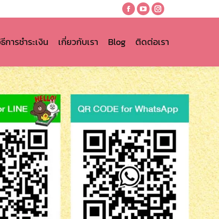
Facebook
YouTube
Instagram
page
page
page
opens
opens
opens
วิธีการชำระเงิน
เกี่ยวกับเรา
Blog
ติดต่อเรา
in
in
in
new
new
new
window
window
window