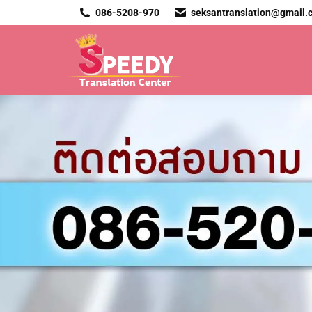
086-5208-970
seksantranslation@gmail.