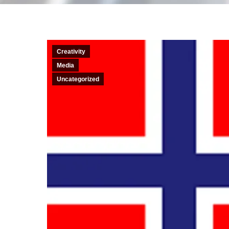
วีซ่าท่องเที่ยว : เอกสารที่ต้องใช้
– จดหมายปะหน้าที่ส่งผ่านอีเมลล์ให้ผู้ขอวีซ่าเซ
– รูปสี ถ่ายหน้าตรง ไม่สวมแว่นตา พื้นหลังสีข
– หนังสือเดินทางตัวจริงเล่มใหม่ และเก่า(ถ้ามี
– จดหมายรับรองการทำงาน (ภาษาอังกฤษ) ระบุตำแ
จริง) พร้อมสำเนา
– สมุดบัญชีธนาคาร ปรับบัญชีย้อนหลัง 6 เดื