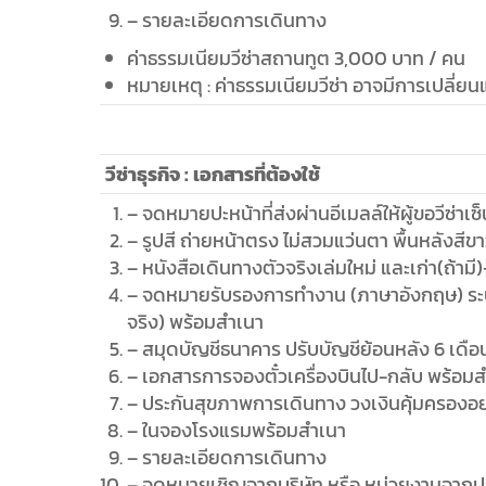
– ในจองโรงแรมพร้อมสำเนา
– รายละเอียดการเดินทาง
– จดหมายเชิญจากบริษัท หรือ หน่วยงานจากปร
ค่าธรรมเนียมวีซ่าสถานทูต 3,000 บาท / คน
หมายเหตุ : ค่าธรรมเนียมวีซ่า อาจมีการเปลี่ยน
Categories:
Creativity
,
M
Shar
Share
on
Faceb