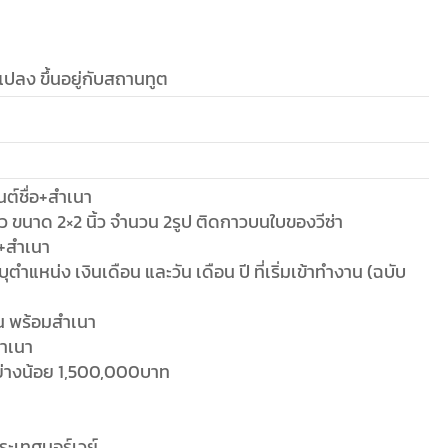
ะเทศนอร์เวย์
แปลง ขึ้นอยู่กับสถานทูต
edia
,
Uncategorized
April 19, 2017
e This Article
Share
Share
Share
on
on
on
ook
Twitter
Pinterest
LinkedIn