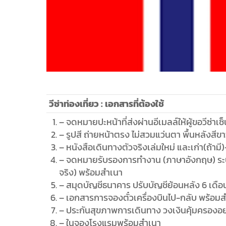
– เอกสารการจองตั๋วเครื่องบินไป-กลับ พร้อม
– ประกันสุขภาพการเดินทาง วงเงินคุ้มครองอ
– ในจองโรงแรมพร้อมสำเนา
– รายละเอียดการเดินทาง
ค่าธรรมเนียมวีซ่าสถานทูต 3,000 บาท / คน
หมายเหตุ : ค่าธรรมเนียมวีซ่า อาจมีการเปลี่ยน
วีซ่าธุรกิจ : เอกสารที่ต้องใช้
– จดหมายปะหน้าที่ส่งผ่านอีเมลล์ให้ผู้ขอวีซ่าเซ
– รูปสี ถ่ายหน้าตรง ไม่สวมแว่นตา พื้นหลังสีข
– หนังสือเดินทางตัวจริงเล่มใหม่ และเก่า(ถ้ามี
– จดหมายรับรองการทำงาน (ภาษาอังกฤษ) ระบุตำแ
จริง) พร้อมสำเนา
– สมุดบัญชีธนาคาร ปรับบัญชีย้อนหลัง 6 เดื
– เอกสารการจองตั๋วเครื่องบินไป-กลับ พร้อม
– ประกันสุขภาพการเดินทาง วงเงินคุ้มครองอ