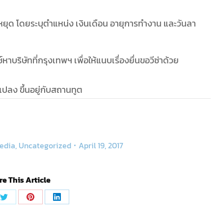
ุด โดยระบุตำแหน่ง เงินเดือน อายุการทำงาน และวันลา
บริษัทที่กรุงเทพฯ เพื่อให้แนบเรื่องยื่นขอวีซ่าด้วย
แปลง ขึ้นอยู่กับสถานทูต
edia
,
Uncategorized
April 19, 2017
e This Article
Share
Share
Share
on
on
on