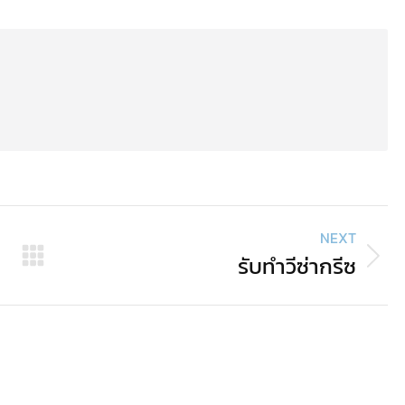
ook
Twitter
Pinterest
LinkedIn
NEXT
รับทำวีซ่ากรีซ
Next
post: