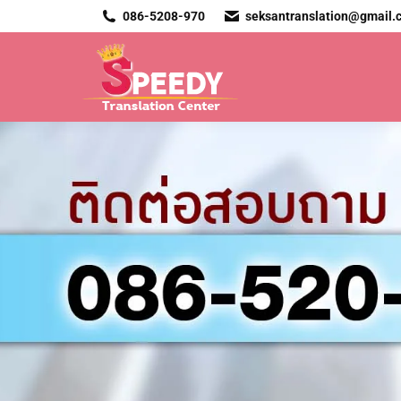
086-5208-970
seksantranslation@gmail.