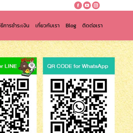
Facebook
YouTube
Instagram
page
page
page
opens
opens
opens
วิธีการชำระเงิน
เกี่ยวกับเรา
Blog
ติดต่อเรา
in
in
in
new
new
new
window
window
window