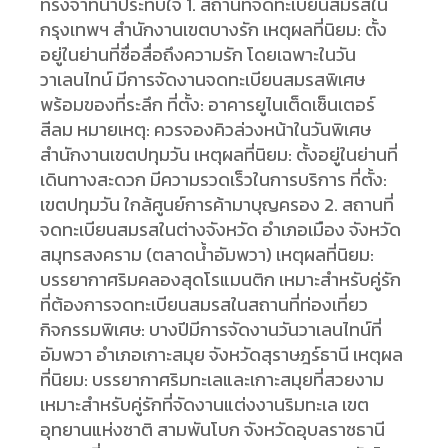
ทรงจำที่น่าประทับใจ 1. สถานที่จดทะเบียนสมรสใน
กรุงเทพฯ สำนักงานเขตบางรัก เหตุผลที่นิยม: ตั้ง
อยู่ในย่านที่ชื่อสื่อถึงความรัก โดยเฉพาะในวัน
วาเลนไทน์ มีการจัดงานจดทะเบียนสมรสพิเศษ
พร้อมของที่ระลึก ที่ตั้ง: อาคารยูไนเต็ดเซ็นเตอร์
สีลม หมายเหตุ: ควรจองคิวล่วงหน้าในวันพิเศษ
สำนักงานเขตปทุมวัน เหตุผลที่นิยม: ตั้งอยู่ในย่านที่
เดินทางสะดวก มีความรวดเร็วในการบริการ ที่ตั้ง:
เขตปทุมวัน ใกล้ศูนย์การค้ามาบุญครอง 2. สถานที่
จดทะเบียนสมรสในต่างจังหวัด อำเภอเมือง จังหวัด
สมุทรสงคราม (ตลาดน้ำอัมพวา) เหตุผลที่นิยม:
บรรยากาศริมคลองสุดโรแมนติก เหมาะสำหรับคู่รัก
ที่ต้องการจดทะเบียนสมรสในสถานที่ท่องเที่ยว
กิจกรรมพิเศษ: บางปีมีการจัดงานวันวาเลนไทน์ที่
อัมพวา อำเภอเกาะสมุย จังหวัดสุราษฎร์ธานี เหตุผล
ที่นิยม: บรรยากาศริมทะเลและเกาะสมุยที่สวยงาม
เหมาะสำหรับคู่รักที่จัดงานแต่งงานริมทะเล เขต
อุทยานแห่งชาติ สามพันโบก จังหวัดอุบลราชธานี