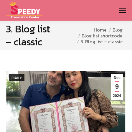
3. Blog list
You are here:
Home
Blog
Blog list shortcode
– classic
3. Blog list – classic
marry
Dec
9
2024