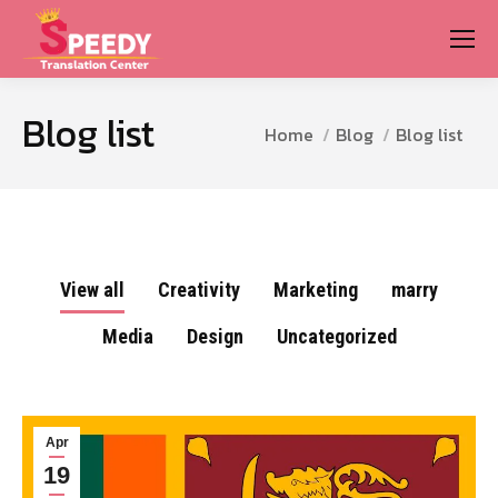
Blog list
You are here:
Home
Blog
Blog list
View all
Creativity
Marketing
marry
Media
Design
Uncategorized
Apr
19