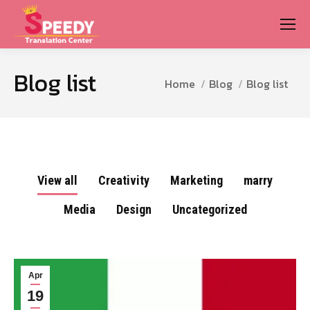
Blog list
You are here:
Home
Blog
Blog list
View all
Creativity
Marketing
marry
Media
Design
Uncategorized
Apr
19