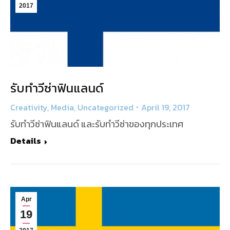
2017
รับทำวีซ่าฟินแลนด์
Creativity
,
Media
,
Uncategorized
April 19, 2017
รับทำวีซ่าฟินแลนด์ และรับทำวีซ่าของทุกประเทศ
Details
Apr
19