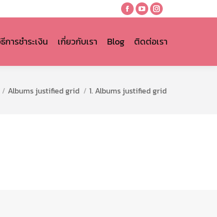
Facebook
YouTube
Instagram
page
page
page
opens
opens
opens
วิธีการชำระเงิน
เกี่ยวกับเรา
Blog
ติดต่อเรา
in
in
in
new
new
new
window
window
window
Albums justified grid
1. Albums justified grid