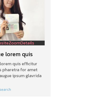
bsite
Zoom
Details
e lorem quis
lorem quis efficitur
is pharetra for amet
s augue ipsum glavrida
search