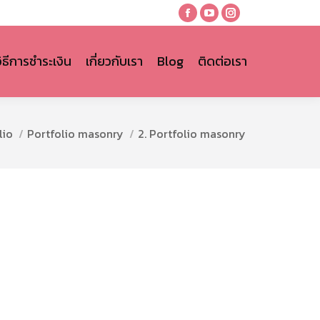
Facebook
YouTube
Instagram
page
page
page
opens
opens
opens
วิธีการชำระเงิน
เกี่ยวกับเรา
Blog
ติดต่อเรา
in
in
in
new
new
new
window
window
window
lio
Portfolio masonry
2. Portfolio masonry