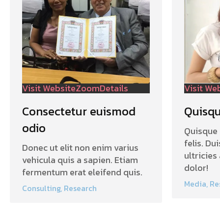
Visit Website
Zoom
Details
Visit We
Consectetur euismod
Quisqu
odio
Quisque 
felis. Du
Donec ut elit non enim varius
ultricie
vehicula quis a sapien. Etiam
dolor!
fermentum erat eleifend quis.
Media
,
Re
Consulting
,
Research