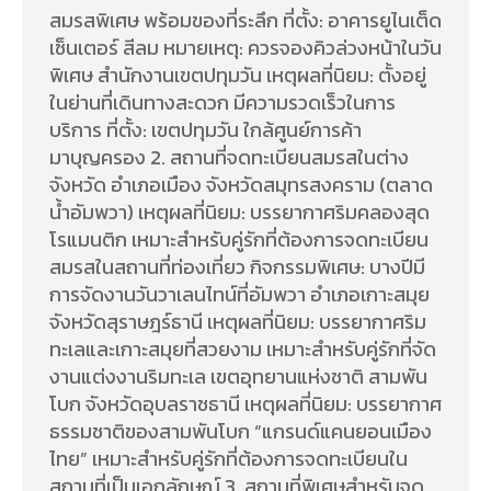
สมรสพิเศษ พร้อมของที่ระลึก ที่ตั้ง: อาคารยูไนเต็ด
เซ็นเตอร์ สีลม หมายเหตุ: ควรจองคิวล่วงหน้าในวัน
พิเศษ สำนักงานเขตปทุมวัน เหตุผลที่นิยม: ตั้งอยู่
ในย่านที่เดินทางสะดวก มีความรวดเร็วในการ
บริการ ที่ตั้ง: เขตปทุมวัน ใกล้ศูนย์การค้า
มาบุญครอง 2. สถานที่จดทะเบียนสมรสในต่าง
จังหวัด อำเภอเมือง จังหวัดสมุทรสงคราม (ตลาด
น้ำอัมพวา) เหตุผลที่นิยม: บรรยากาศริมคลองสุด
โรแมนติก เหมาะสำหรับคู่รักที่ต้องการจดทะเบียน
สมรสในสถานที่ท่องเที่ยว กิจกรรมพิเศษ: บางปีมี
การจัดงานวันวาเลนไทน์ที่อัมพวา อำเภอเกาะสมุย
จังหวัดสุราษฎร์ธานี เหตุผลที่นิยม: บรรยากาศริม
ทะเลและเกาะสมุยที่สวยงาม เหมาะสำหรับคู่รักที่จัด
งานแต่งงานริมทะเล เขตอุทยานแห่งชาติ สามพัน
โบก จังหวัดอุบลราชธานี เหตุผลที่นิยม: บรรยากาศ
ธรรมชาติของสามพันโบก “แกรนด์แคนยอนเมือง
ไทย” เหมาะสำหรับคู่รักที่ต้องการจดทะเบียนใน
สถานที่เป็นเอกลักษณ์ 3. สถานที่พิเศษสำหรับจด