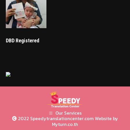
DBD Registered
Our Services
2022 Speedytranslationcenter.com Website by
Myturn.co.th