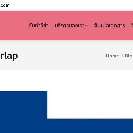
l.com
รับทำวีซ่า
บริการของเรา
รับแปลเอกสาร
erlap
You are here
Home
Blo