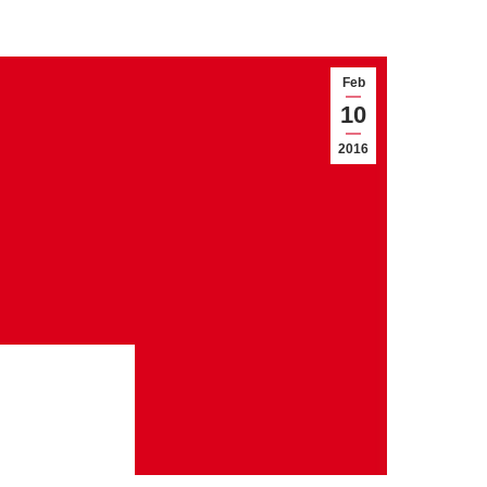
Feb
10
2016