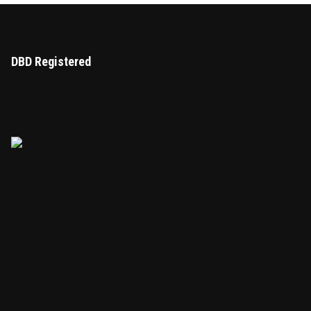
DBD Registered