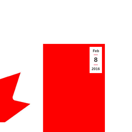
Feb
8
2016