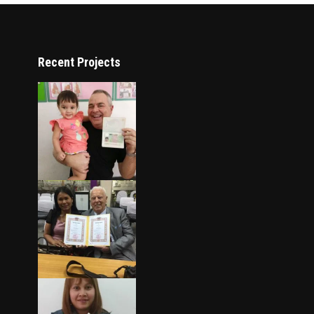
Recent Projects