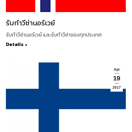
รับทำวีซ่านอร์เวย์
รับทำวีซ่านอร์เวย์ และรับทำวีซ่าของทุกประเทศ
Details
Apr
19
2017