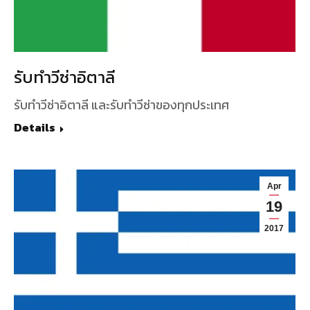
รับทำวีซ่าอิตาลี
รับทำวีซ่าอิตาลี และรับทำวีซ่าของทุกประเทศ
Details
Apr
19
2017