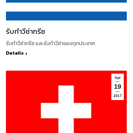
รับทำวีซ่ากรีซ
รับทำวีซ่ากรีซ และรับทำวีซ่าของทุกประเทศ
Details
Apr
19
2017