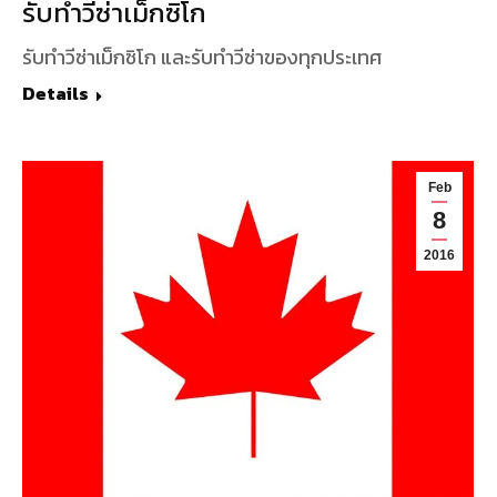
รับทำวีซ่าเม็กซิโก
รับทำวีซ่าเม็กซิโก และรับทำวีซ่าของทุกประเทศ
Details
Feb
8
2016