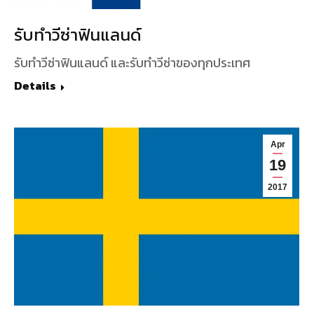
รับทำวีซ่าฟินแลนด์
รับทำวีซ่าฟินแลนด์ และรับทำวีซ่าของทุกประเทศ
Details
Apr
19
2017