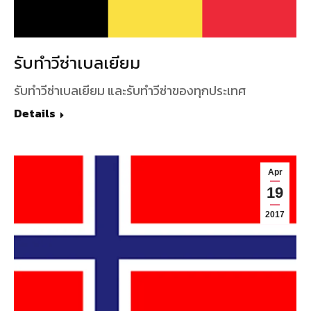
รับทำวีซ่าเบลเยียม
รับทำวีซ่าเบลเยียม และรับทำวีซ่าของทุกประเทศ
Details
Apr
19
2017