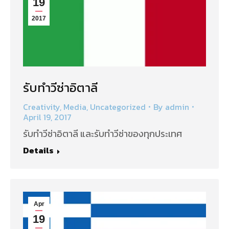
19
2017
รับทำวีซ่าอิตาลี
Creativity
,
Media
,
Uncategorized
By
admin
April 19, 2017
รับทำวีซ่าอิตาลี และรับทำวีซ่าของทุกประเทศ
Details
Apr
19