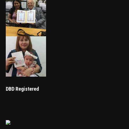
DBD Registered