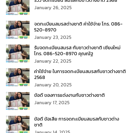
รีวิว จดทะเบียน สมรสกับชาวต่างชาติ 2568
January 26, 2025
จดทะเบียนสมรสต่างชาติ ค่าใช้จ่าย โทร. 086-
520-8970
January 23, 2025
รับจดทะเบียนสมรส กับชาวต่างชาติ เชียงใหม่
โทร. 086-520-8970 คุณณัฐ
January 22, 2025
ค่าใช้จ่าย ในการจดทะเบียนสมรสกับชาวต่างชาติ
2568
January 20, 2025
ข้อดี ของการแต่งงานกับชาวต่างชาติ
January 17, 2025
ข้อดี ข้อเสีย การจดทะเบียนสมรสกับชาวต่าง
ชาติ
January 14, 2025