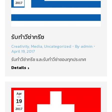
2017
รับทำวีซ่ากรีซ
Creativity
,
Media
,
Uncategorized
By
admin
April 19, 2017
รับทำวีซ่ากรีซ และรับทำวีซ่าของทุกประเทศ
Details
Apr
19
2017