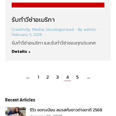
รับทำวีซ่าอเมริกา
Creativity
,
Media
,
Uncategorized
By
admin
February 5, 2016
รับทำวีซ่าอเมริกา และรับทำวีซ่าของทุกประเทศ
Details
←
1
2
3
4
5
→
Recent Articles
รีวิว จดทะเบียน สมรสกับชาวต่างชาติ 2568