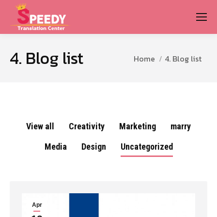
4. Blog list
You are here:
Home
4. Blog list
View all
Creativity
Marketing
marry
Media
Design
Uncategorized
Apr