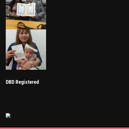
DBD Registered