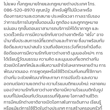
ไม่แพง ทั้งกฎหมายไทยและกฎหมายต่างประเทศ โทร.
086-520-8970 คุณณัฐ สำหรับผู้ที่ไม่มีเวลาหรือ
ต้องการความสะดวกสบาย ประหยัดเวลา ทางเรารับรอง
ว่าการบริการในทุกขั้นตอนนั้น ถูกต้อง และถูกกฏหมาย
แน่นอน ทุกขั้นตอนเราสามารถบริการให้ได้ราคาถูก และ
รวดเร็วครับ การมีความรักกับชาวต่างชาติหรือ “ฝรั่ง” อาจ
นำมาซึ่งประสบการณ์ที่แตกต่างและท้าทาย ซึ่งมาพร้อมกับ
ข้อดีและความน่าสนใจ รวมถึงข้อควรระวังที่ควรคำนึงถึง:
ข้อดีของการมีความรักกับชาวต่างชาติ มุมมองใหม่ๆ: การ
ได้เรียนรู้วัฒนธรรม ความคิด และมุมมองที่แตกต่างกัน
ช่วยเปิดโลกทัศน์และเพิ่มความเข้าใจในหลากหลายด้าน การ
พัฒนาตนเอง: การพูดคุยหรือใช้ชีวิตร่วมกับคนที่ใช้ภาษา
ต่างกัน จะช่วยพัฒนาทักษะภาษา การปรับตัว และความ
อดทนต่อความแตกต่าง ความโรแมนติกแบบใหม่: หลายคน
มองว่าความรักกับชาวต่างชาติอาจมีความโรแมนติกในรูป
แบบที่ไม่เหมือนกับวัฒนธรรมที่คุ้นเคย โอกาสด้านชีวิต:
การมีคนรักต่างชาติอาจเปิดโอกาสในการเดินทาง เรียนรู้
หรือแม้แต่การใช้ชีวิตในต่างประเทศ การสร้างครอบครัวที่