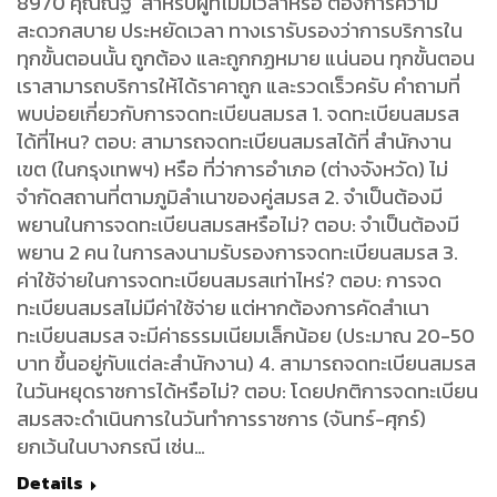
8970 คุณณัฐ สำหรับผู้ที่ไม่มีเวลาหรือ ต้องการความ
สะดวกสบาย ประหยัดเวลา ทางเรารับรองว่าการบริการใน
ทุกขั้นตอนนั้น ถูกต้อง และถูกกฏหมาย แน่นอน ทุกขั้นตอน
เราสามารถบริการให้ได้ราคาถูก และรวดเร็วครับ คำถามที่
พบบ่อยเกี่ยวกับการจดทะเบียนสมรส 1. จดทะเบียนสมรส
ได้ที่ไหน? ตอบ: สามารถจดทะเบียนสมรสได้ที่ สำนักงาน
เขต (ในกรุงเทพฯ) หรือ ที่ว่าการอำเภอ (ต่างจังหวัด) ไม่
จำกัดสถานที่ตามภูมิลำเนาของคู่สมรส 2. จำเป็นต้องมี
พยานในการจดทะเบียนสมรสหรือไม่? ตอบ: จำเป็นต้องมี
พยาน 2 คน ในการลงนามรับรองการจดทะเบียนสมรส 3.
ค่าใช้จ่ายในการจดทะเบียนสมรสเท่าไหร่? ตอบ: การจด
ทะเบียนสมรสไม่มีค่าใช้จ่าย แต่หากต้องการคัดสำเนา
ทะเบียนสมรส จะมีค่าธรรมเนียมเล็กน้อย (ประมาณ 20-50
บาท ขึ้นอยู่กับแต่ละสำนักงาน) 4. สามารถจดทะเบียนสมรส
ในวันหยุดราชการได้หรือไม่? ตอบ: โดยปกติการจดทะเบียน
สมรสจะดำเนินการในวันทำการราชการ (จันทร์-ศุกร์)
ยกเว้นในบางกรณี เช่น…
Details