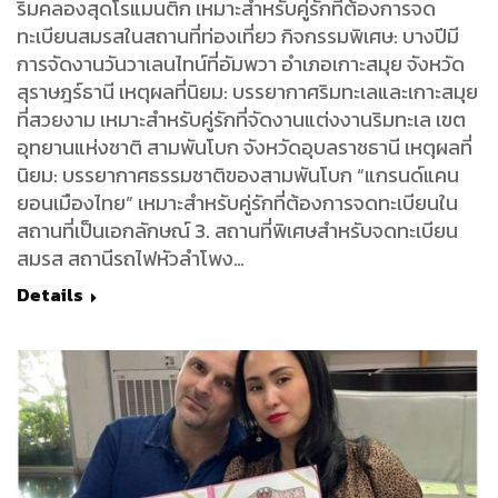
ริมคลองสุดโรแมนติก เหมาะสำหรับคู่รักที่ต้องการจด
ทะเบียนสมรสในสถานที่ท่องเที่ยว กิจกรรมพิเศษ: บางปีมี
การจัดงานวันวาเลนไทน์ที่อัมพวา อำเภอเกาะสมุย จังหวัด
สุราษฎร์ธานี เหตุผลที่นิยม: บรรยากาศริมทะเลและเกาะสมุย
ที่สวยงาม เหมาะสำหรับคู่รักที่จัดงานแต่งงานริมทะเล เขต
อุทยานแห่งชาติ สามพันโบก จังหวัดอุบลราชธานี เหตุผลที่
นิยม: บรรยากาศธรรมชาติของสามพันโบก “แกรนด์แคน
ยอนเมืองไทย” เหมาะสำหรับคู่รักที่ต้องการจดทะเบียนใน
สถานที่เป็นเอกลักษณ์ 3. สถานที่พิเศษสำหรับจดทะเบียน
สมรส สถานีรถไฟหัวลำโพง…
Details