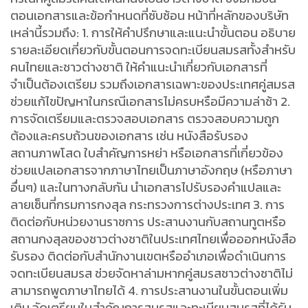
ตอนเอกสารและข้อกำหนดที่ซับซ้อน หน้าที่หลักของบริษัท
เหล่านี้รวมถึง: 1. การให้คำปรึกษาและแนะนำขั้นตอน อธิบาย
รายละเอียดเกี่ยวกับขั้นตอนการจดทะเบียนสมรสทั้งสำหรับ
คนไทยและชาวต่างชาติ ให้คำแนะนำเกี่ยวกับเอกสารที่
จำเป็นต้องเตรียม รวมถึงเอกสารเฉพาะของประเทศคู่สมรส
ช่วยแก้ไขปัญหาในกรณีเอกสารไม่ครบหรือมีความล่าช้า 2.
การจัดเตรียมและตรวจสอบเอกสาร ตรวจสอบความถูก
ต้องและครบถ้วนของเอกสาร เช่น หนังสือรับรอง
สถานภาพโสด ใบสำคัญการหย่า หรือเอกสารที่เกี่ยวข้อง
ช่วยแปลเอกสารจากภาษาไทยเป็นภาษาอังกฤษ (หรือภาษา
อื่นๆ) และในทางกลับกัน นำเอกสารไปรับรองคำแปลและ
ลายเซ็นที่กรมการกงสุล กระทรวงการต่างประเทศ 3. การ
ติดต่อกับหน่วยงานราชการ ประสานงานกับสถานทูตหรือ
สถานกงสุลของชาวต่างชาติในประเทศไทยเพื่อออกหนังสือ
รับรอง ติดต่อกับสำนักงานเขตหรืออำเภอเพื่อดำเนินการ
จดทะเบียนสมรส ช่วยจัดหาล่ามหากคู่สมรสชาวต่างชาติไม่
สามารถพูดภาษาไทยได้ 4. การประสานงานในขั้นตอนเพิ่ม
เติม จัดเตรียมใบสำคัญการสมรสและทะเบียนสมรสที่ได้รับ