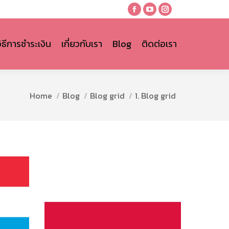
Facebook
YouTube
Instagram
page
page
page
opens
opens
opens
วิธีการชำระเงิน
เกี่ยวกับเรา
Blog
ติดต่อเรา
in
in
in
new
new
new
window
window
window
You are here:
Home
Blog
Blog grid
1. Blog grid