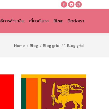
Facebook
YouTube
Instagram
page
page
page
opens
opens
opens
วิธีการชำระเงิน
เกี่ยวกับเรา
Blog
ติดต่อเรา
in
in
in
new
new
new
window
window
window
You are here:
Home
Blog
Blog grid
1. Blog grid